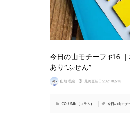
今日の山モチーフ ♯16
あり“ふせん”
山畑 理絵
最終更新日:2021/02/18
COLUMN（コラム）
今日の山モチ