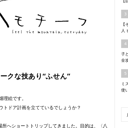
【
3
【そ
人
4
子
全
5
ークな技あり“ふせん”
ミ
使
畑理絵です。
ウトドア計画を立てているでしょうか？
る場所へショートトリップしてきました。目的は、〈八