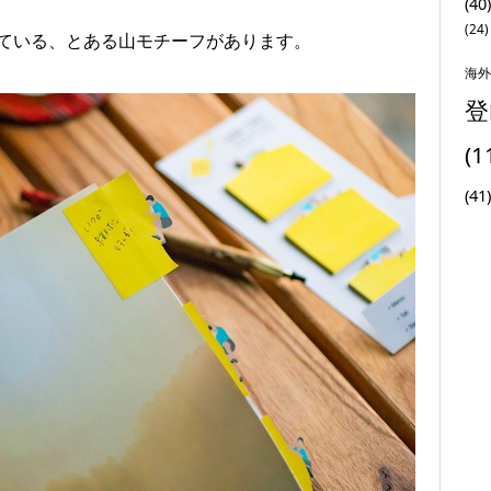
(40)
(24)
ている、とある山モチーフがあります。
海外
登
(1
(41)