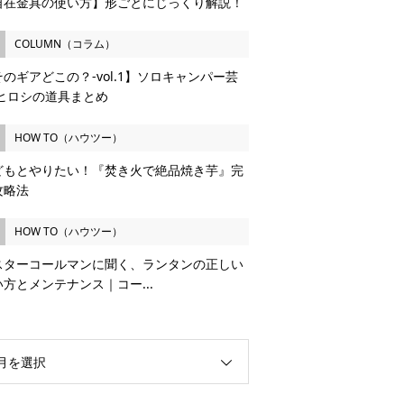
自在金具の使い方】形ごとにじっくり解説！
COLUMN（コラム）
のギアどこの？-vol.1】ソロキャンパー芸
 ヒロシの道具まとめ
HOW TO（ハウツー）
どもとやりたい！『焚き火で絶品焼き芋』完
攻略法
HOW TO（ハウツー）
スターコールマンに聞く、ランタンの正しい
い方とメンテナンス｜コー...
月を選択