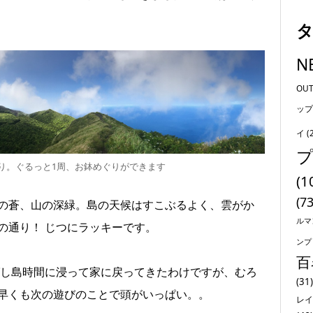
N
OU
ップ
イ
(
り。ぐるっと1周、お鉢めぐりができます
(1
(73
の蒼、山の深緑。島の天候はすこぶるよく、雲がか
ルマ
の通り！ じつにラッキーです。
ンプ
百
ばし島時間に浸って家に戻ってきたわけですが、むろ
(31)
早くも次の遊びのことで頭がいっぱい。。
レイ