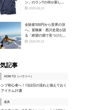
ン」のランTの何が新し...
2026.06.29
全財産500円から世界の頂
へ。冒険家・西川史晃が語
る「絶望の淵で見つけた...
2026.05.22
気記事
HOW TO（ハウツー）
ャンプ初心者へ！1泊2日の流れと揃えておく
きアイテム21選
道具