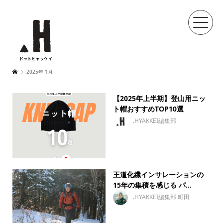
2025年 1月
【2025年上半期】登山用ニッ
ト帽おすすめTOP10選
.HYAKKEI編集部
王道化繊インサレーションの
15年の集積を感じる パ...
.HYAKKEI編集部 町田