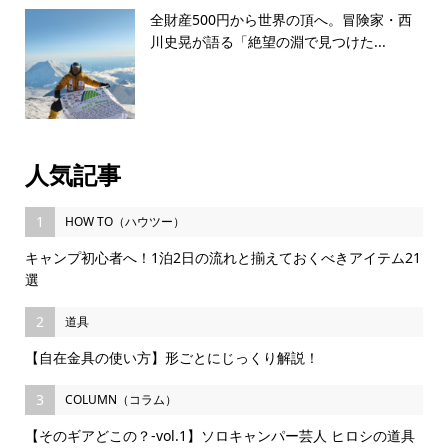
全財産500円から世界の頂へ。冒険家・西
川史晃が語る「絶望の淵で見つけた...
人気記事
1
HOW TO（ハウツー）
キャンプ初心者へ！1泊2日の流れと揃えておくべきアイテム21
選
2
道具
【自在金具の使い方】形ごとにじっくり解説！
3
COLUMN（コラム）
【そのギアどこの？-vol.1】ソロキャンパー芸人 ヒロシの道具