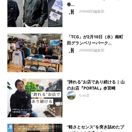
春...
.HYAKKEI編集部
「TCG」が2月10日（水）南町
田グランベリーパーク...
.HYAKKEI編集部
“誇れる”お店であり続ける | 山
のお店『PORTAL』@宮崎
ちゅぼ
“軽さとセンス”を突き詰めたプ