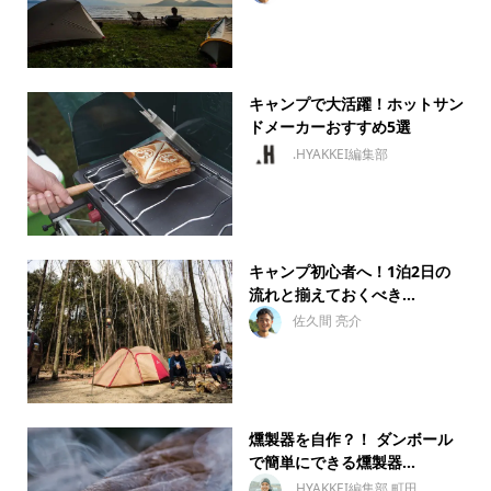
キャンプで大活躍！ホットサン
ドメーカーおすすめ5選
.HYAKKEI編集部
キャンプ初心者へ！1泊2日の
流れと揃えておくべき...
佐久間 亮介
燻製器を自作？！ ダンボール
で簡単にできる燻製器...
.HYAKKEI編集部 町田