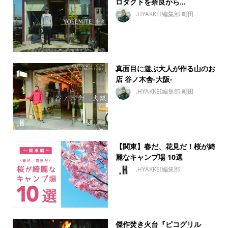
ロダクトを奈良から...
.HYAKKEI編集部 町田
真面目に遊ぶ大人が作る山のお
店 谷ノ木舎-大阪-
.HYAKKEI編集部 町田
【関東】春だ、花見だ！桜が綺
麗なキャンプ場 10選
.HYAKKEI編集部
傑作焚き火台『ピコグリル