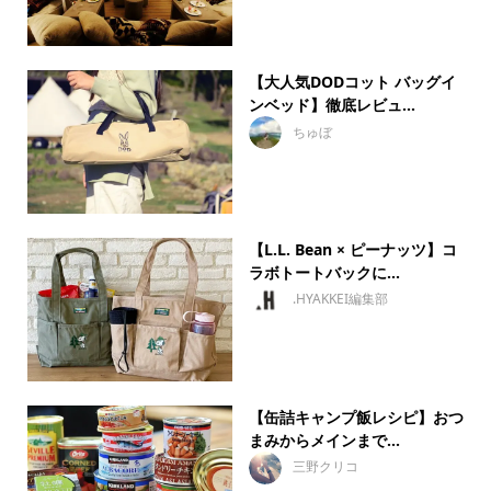
【大人気DODコット バッグイ
ンベッド】徹底レビュ...
ちゅぼ
【L.L. Bean × ピーナッツ】コ
ラボトートバックに...
.HYAKKEI編集部
【缶詰キャンプ飯レシピ】おつ
まみからメインまで...
三野クリコ