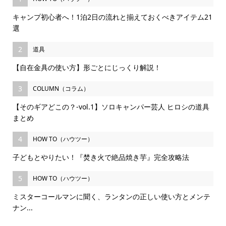
キャンプ初心者へ！1泊2日の流れと揃えておくべきアイテム21
選
2
道具
【自在金具の使い方】形ごとにじっくり解説！
3
COLUMN（コラム）
【そのギアどこの？-vol.1】ソロキャンパー芸人 ヒロシの道具
まとめ
4
HOW TO（ハウツー）
子どもとやりたい！『焚き火で絶品焼き芋』完全攻略法
5
HOW TO（ハウツー）
ミスターコールマンに聞く、ランタンの正しい使い方とメンテ
ナン...