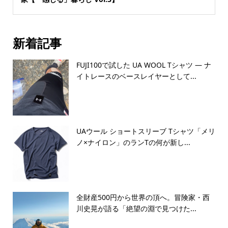
新着記事
FUJI100で試した UA WOOL Tシャツ — ナ
イトレースのベースレイヤーとして...
UAウール ショートスリーブ Tシャツ「メリ
ノ×ナイロン」のランTの何が新し...
全財産500円から世界の頂へ。冒険家・西
川史晃が語る「絶望の淵で見つけた...