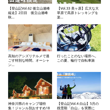
【登山記Vol.62 後立山連峰
【Vol.33 美ヶ原】広大な大
縦走】2日目 後立山連峰
草原で高原トレッキングを
秋...
楽...
高知のアシズリテルメで過
行ったことのない場所へ。
ごす特別な時間。オーシャ
この夏、輪行で自転車旅
ン...
神奈川県のキャンプ場特
【登山記Vol.4 白山】5月の
集！ジャンル別おすすめ18
残雪期「白山」を実際に