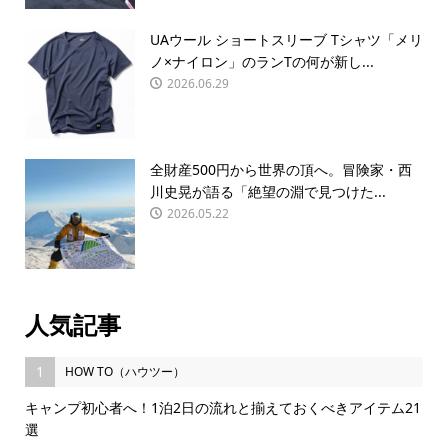
UAウール ショートスリーブ Tシャツ「メリ
ノ×ナイロン」のランTの何が新し...
2026.06.29
全財産500円から世界の頂へ。冒険家・西
川史晃が語る「絶望の淵で見つけた...
2026.05.22
人気記事
1
HOW TO（ハウツー）
キャンプ初心者へ！1泊2日の流れと揃えておくべきアイテム21
選