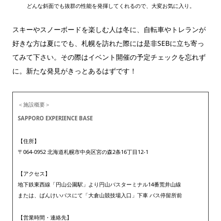
どんな斜面でも抜群の性能を発揮してくれるので、大変お気に入り。
スキーやスノーボードを楽しむ人は冬に、自転車やトレランが
好きな方は夏にでも、札幌を訪れた際には是非SEBに立ち寄っ
てみて下さい。その際はイベント開催の予定チェックを忘れず
に。新たな発見がきっとあるはずです！
＜施設概要＞
SAPPORO EXPERIENCE BASE
【住所】
〒064-0952 北海道札幌市中央区宮の森2条16丁目12-1
【アクセス】
地下鉄東西線「円山公園駅」より円山バスターミナル14番荒井山線
または、ばんけいバスにて「大倉山競技場入口」下車 バス停留所前
【営業時間・連絡先】