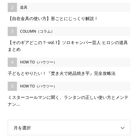
2
道具
【自在金具の使い方】形ごとにじっくり解説！
3
COLUMN（コラム）
【そのギアどこの？-vol.1】ソロキャンパー芸人 ヒロシの道具
まとめ
4
HOW TO（ハウツー）
子どもとやりたい！『焚き火で絶品焼き芋』完全攻略法
5
HOW TO（ハウツー）
ミスターコールマンに聞く、ランタンの正しい使い方とメンテ
ナン...
月を選択