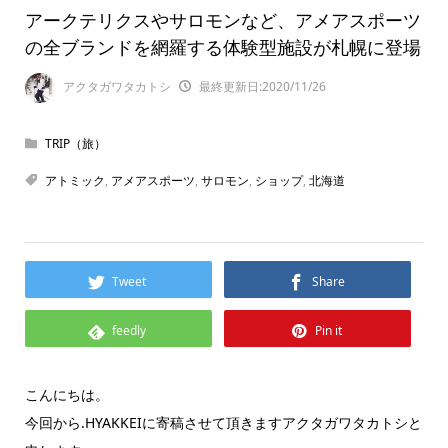
アークテリクスやサロモンなど、アメアスポーツ
の全ブランドを網羅する体験型施設が札幌に登場
アクタガワタカトシ
最終更新日:2020/11/26
TRIP（旅）
アトミック
,
アメアスポーツ
,
サロモン
,
ショップ
,
北海道
Tweet
Share
feedly
Pin it
こんにちは。
今回から.HYAKKEIに寄稿させて頂きますアクタガワタカトシと