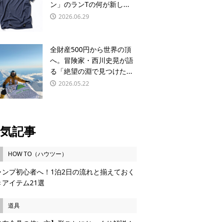
ン」のランTの何が新し...
2026.06.29
全財産500円から世界の頂
へ。冒険家・西川史晃が語
る「絶望の淵で見つけた...
2026.05.22
気記事
HOW TO（ハウツー）
ャンプ初心者へ！1泊2日の流れと揃えておく
きアイテム21選
道具