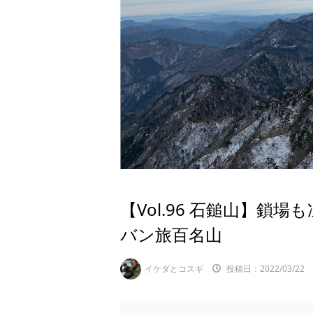
【Vol.96 石鎚山】鎖
バン旅百名山
イケダとコスギ
投稿日：2022/03/22