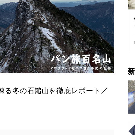
新
場も凍る冬の石鎚山を徹底レポート／