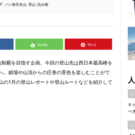
バン旅百名山
,
登山
,
読み物
feedly
Pin it
山制覇を目指す企画。今回の登山先は西日本最高峰を
へ。鎖場や山頂からの圧巻の景色を楽しむことがで
人
山の1月の登山レポートや登山ルートなどを紹介して
1
キ
べ
2