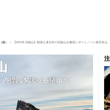
P（旅）
【Vol.96 石鎚山】鎖場も凍る冬の石鎚山を徹底レポート／バン旅百名山
注