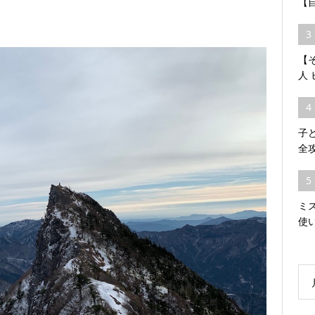
【
3
【そ
人
4
子
全
5
ミ
使