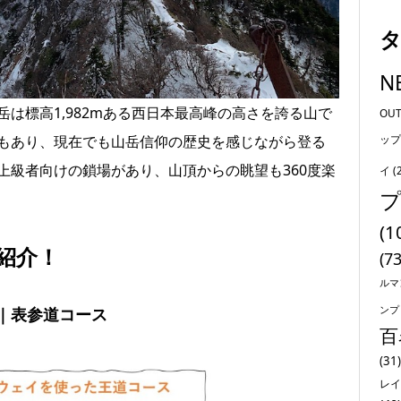
N
は標高1,982mある西日本最高峰の高さを誇る山で
OU
もあり、現在でも山岳信仰の歴史を感じながら登る
ップ
上級者向けの鎖場があり、山頂からの眺望も360度楽
イ
(
(1
紹介！
(73
ルマ
ンプ
｜表参道コース
百
(31)
レイ