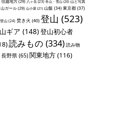
信越地方
(29)
山と写真
八ヶ岳
(23)
冬山・雪山
(20)
山飯
(34)
東京都
(37)
山ガール
(29)
山小屋
(21)
登山
(523)
焚き火
(40)
登山
(24)
山ギア
(148)
登山初心者
読みもの
(334)
18)
読み物
関東地方
(116)
長野県
(65)