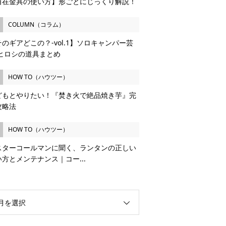
自在金具の使い方】形ごとにじっくり解説！
COLUMN（コラム）
のギアどこの？-vol.1】ソロキャンパー芸
 ヒロシの道具まとめ
HOW TO（ハウツー）
どもとやりたい！『焚き火で絶品焼き芋』完
攻略法
HOW TO（ハウツー）
スターコールマンに聞く、ランタンの正しい
い方とメンテナンス｜コー...
月を選択