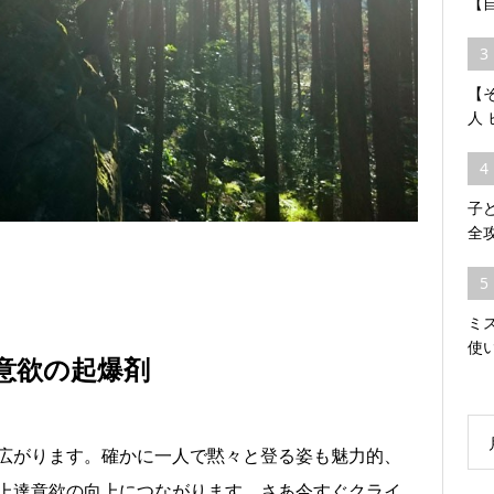
【
3
【そ
人
4
子
全
5
ミ
使
意欲の起爆剤
広がります。確かに一人で黙々と登る姿も魅力的、
上達意欲の向上につながります。さあ今すぐクライ