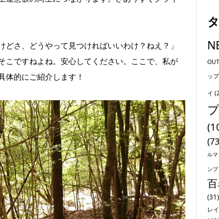
N
けどさ、どうやって見つければいいわけ？ねえ？」
そこですねよね。安心してください。ここで、私が
OU
具体的にご紹介します！
ップ
イ
(
(1
(73
ルマ
ンプ
百
(31)
レイ