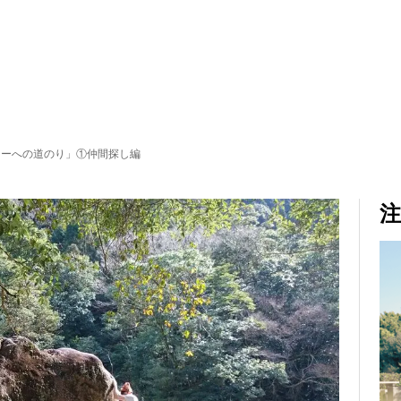
マーへの道のり」①仲間探し編
注