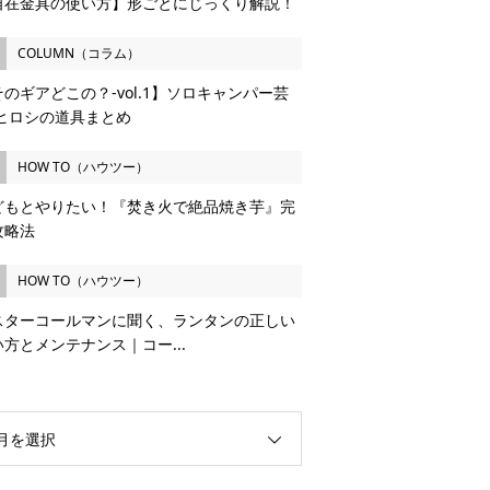
自在金具の使い方】形ごとにじっくり解説！
COLUMN（コラム）
のギアどこの？-vol.1】ソロキャンパー芸
 ヒロシの道具まとめ
HOW TO（ハウツー）
どもとやりたい！『焚き火で絶品焼き芋』完
攻略法
HOW TO（ハウツー）
スターコールマンに聞く、ランタンの正しい
い方とメンテナンス｜コー...
月を選択