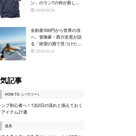
ン」のランTの何が新し...
2026.06.29
全財産500円から世界の頂
へ。冒険家・西川史晃が語
る「絶望の淵で見つけた...
2026.05.22
気記事
HOW TO（ハウツー）
ャンプ初心者へ！1泊2日の流れと揃えておく
きアイテム21選
道具