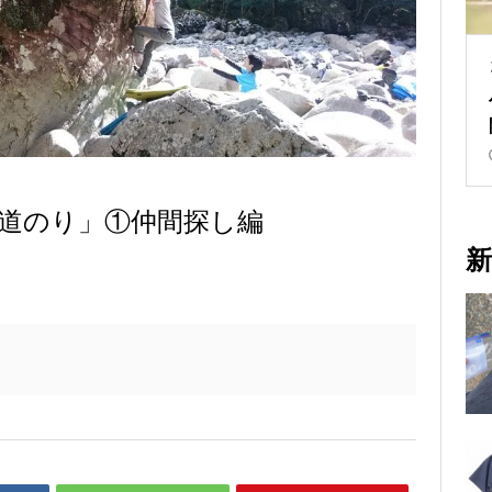
道のり」①仲間探し編
新