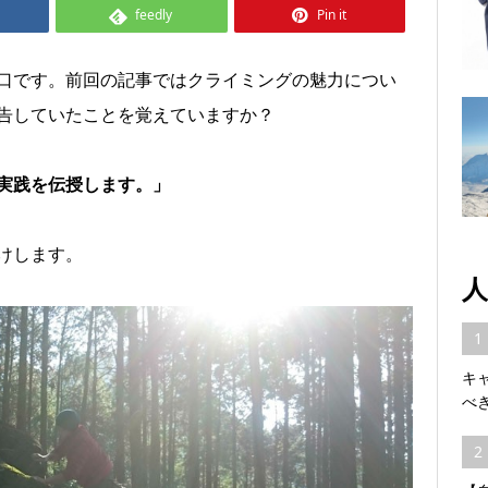
feedly
Pin it
口です。前回の記事ではクライミングの魅力につい
告していたことを覚えていますか？
実践を伝授します。」
けします。
人
1
キ
べ
2