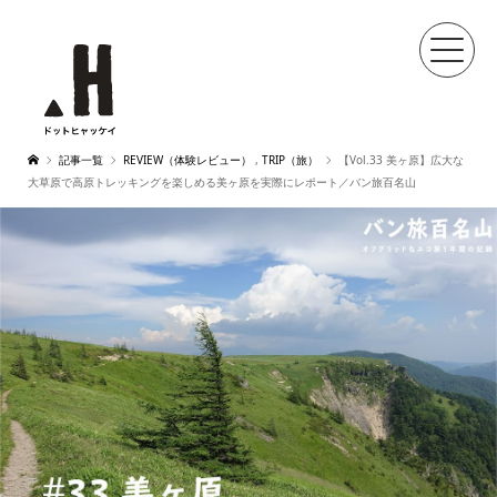
記事一覧
REVIEW（体験レビュー）
,
TRIP（旅）
【Vol.33 美ヶ原】広大な
大草原で高原トレッキングを楽しめる美ヶ原を実際にレポート／バン旅百名山