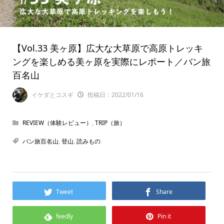
【Vol.33 美ヶ原】広大な大草原で高原トレッキ
ングを楽しめる美ヶ原を実際にレポート／バン旅
百名山
イケダとコスギ
投稿日：2022/01/16
REVIEW（体験レビュー）
,
TRIP（旅）
バン旅百名山
,
登山
,
読みもの
Tweet
Share
feedly
Pin it