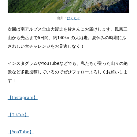
出典：
ぱくたそ
次回は南アルプス全山大縦走を皆さんにお届けします。鳳凰三
山から光岳まで6日間、約140kmの大縦走。夏休みの時期にふ
さわしい大チャレンジをお見逃しなく！
インスタグラムやYouTubeなどでも、私たちが登った山々の絶
景など多数投稿しているのでぜひフォローよろしくお願いしま
す！
【Instagram】
【TikTok】
【YouTube】