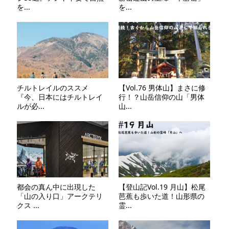
を...
を...
チルトレイルのススメ
【Vol.76 男体山】まさに修
『今、日本にはチルトレイ
行！？山岳信仰の山「男体
ルが必...
山...
都会の真ん中に出現した
【登山記Vol.19 月山】松尾
「山の入り口」アークテリ
芭蕉も歩いた道！山形県の
クス ...
霊...