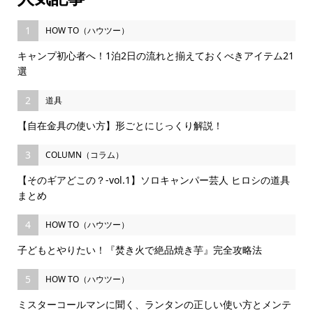
1
HOW TO（ハウツー）
キャンプ初心者へ！1泊2日の流れと揃えておくべきアイテム21
選
2
道具
【自在金具の使い方】形ごとにじっくり解説！
3
COLUMN（コラム）
【そのギアどこの？-vol.1】ソロキャンパー芸人 ヒロシの道具
まとめ
4
HOW TO（ハウツー）
子どもとやりたい！『焚き火で絶品焼き芋』完全攻略法
5
HOW TO（ハウツー）
ミスターコールマンに聞く、ランタンの正しい使い方とメンテ