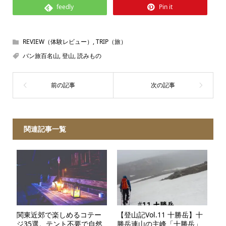
feedly
Pin it
REVIEW（体験レビュー）
,
TRIP（旅）
バン旅百名山
,
登山
,
読みもの
関連記事一覧
関東近郊で楽しめるコテー
【登山記Vol.11 十勝岳】十
ジ35選。テント不要で自然
勝岳連山の主峰「十勝岳」