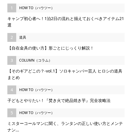
1
HOW TO（ハウツー）
キャンプ初心者へ！1泊2日の流れと揃えておくべきアイテム21
選
2
道具
【自在金具の使い方】形ごとにじっくり解説！
3
COLUMN（コラム）
【そのギアどこの？-vol.1】ソロキャンパー芸人 ヒロシの道具
まとめ
4
HOW TO（ハウツー）
子どもとやりたい！『焚き火で絶品焼き芋』完全攻略法
5
HOW TO（ハウツー）
ミスターコールマンに聞く、ランタンの正しい使い方とメンテ
ナン...