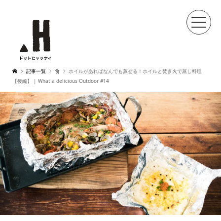
記事一覧
食
ホイルがあればなんでも蒸せる！ホイルと焚き火で蒸し料理
【後編】 | What a delicious Outdoor #14