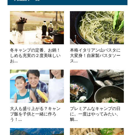
冬キャンプの定番、お鍋！
本格イタリアン山パスタに
しめも充実の２度美味しい
大変身！自家製パスタソー
お...
ス...
大人も盛り上がる？キャン
プレミアムなキャンプの日
プ飯を子供と一緒に作ろ
に。一度はやってみたい、
う！...
鯛...