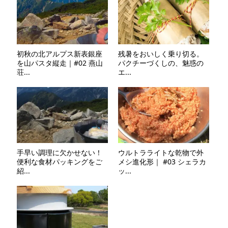
初秋の北アルプス新表銀座
残暑をおいしく乗り切る。
を山パスタ縦走｜#02 燕山
パクチーづくしの、魅惑の
荘...
エ...
手早い調理に欠かせない！
ウルトラライトな乾物で外
便利な食材パッキングをご
メシ進化形｜ #03 シェラカ
紹...
ッ...