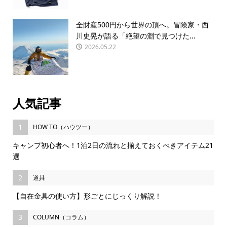
全財産500円から世界の頂へ。冒険家・西
川史晃が語る「絶望の淵で見つけた...
2026.05.22
人気記事
1
HOW TO（ハウツー）
キャンプ初心者へ！1泊2日の流れと揃えておくべきアイテム21
選
2
道具
【自在金具の使い方】形ごとにじっくり解説！
3
COLUMN（コラム）