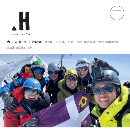
記事一覧
HIKING（登山）
日本山岳会、令和7年度前期「海外登山助成金」
助成対象2隊を決定