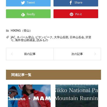
Tweet
Share
feedly
Pin it
HIKING（登山）
JAC
,
ネパール登山
,
ピサンピーク
,
大学山岳部
,
日本山岳会
,
沢登
り
,
海外登山助成金
,
読みもの
関連記事一覧