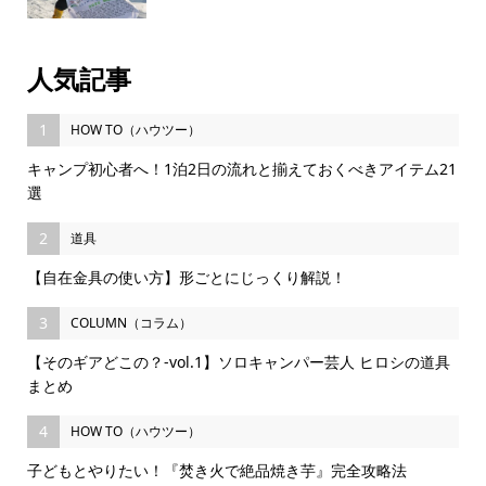
人気記事
1
HOW TO（ハウツー）
キャンプ初心者へ！1泊2日の流れと揃えておくべきアイテム21
選
2
道具
【自在金具の使い方】形ごとにじっくり解説！
3
COLUMN（コラム）
【そのギアどこの？-vol.1】ソロキャンパー芸人 ヒロシの道具
まとめ
4
HOW TO（ハウツー）
子どもとやりたい！『焚き火で絶品焼き芋』完全攻略法