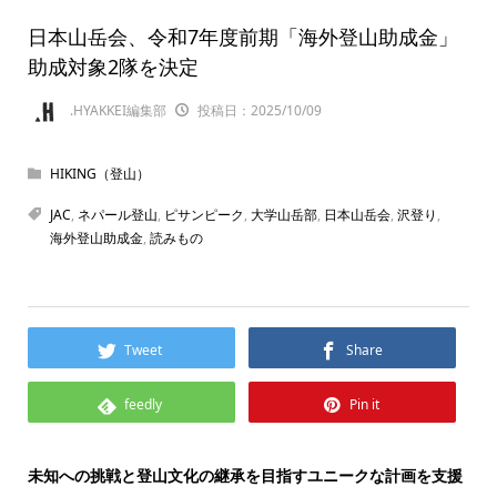
日本山岳会、令和7年度前期「海外登山助成金」
助成対象2隊を決定
.HYAKKEI編集部
投稿日：2025/10/09
HIKING（登山）
JAC
,
ネパール登山
,
ピサンピーク
,
大学山岳部
,
日本山岳会
,
沢登り
,
海外登山助成金
,
読みもの
Tweet
Share
feedly
Pin it
未知への挑戦と登山文化の継承を目指すユニークな計画を支援