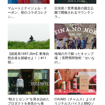
マムートとナイジェル・ケ
日光初！世界遺産の国立公
ーボン、初のコラボコレク
園で開催されるマウンテン
シ...
ラ...
【総延長1697.2km】東海自
地域の力で蘇ったキャンプ
然歩道を踏破せよ！｜#11
場 ｜長野県阿智村「せいな
朝...
の...
“軽さとセンス”を突き詰めた
CHUMS（チャムス）よりオ
プロダクトを奈良から発
リジナルスパイスとBBQソ