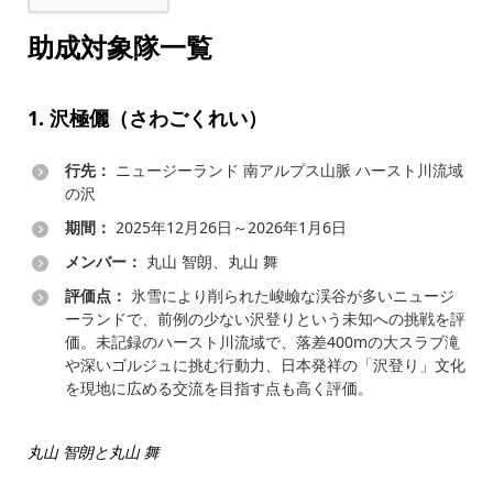
助成対象隊一覧
1. 沢極儷（さわごくれい）
行先：
ニュージーランド 南アルプス山脈 ハースト川流域
の沢
期間：
2025年12月26日～2026年1月6日
メンバー：
丸山 智朗、丸山 舞
評価点：
氷雪により削られた峻嶮な渓谷が多いニュージ
ーランドで、前例の少ない沢登りという未知への挑戦を評
価。未記録のハースト川流域で、落差400mの大スラブ滝
や深いゴルジュに挑む行動力、日本発祥の「沢登り」文化
を現地に広める交流を目指す点も高く評価。
丸山 智朗と丸山 舞