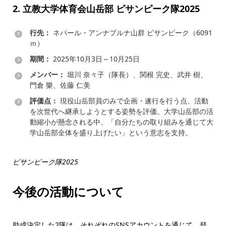
2. 立教大学体育会山岳部 ピサンピーク隊2025
行先：
ネパール・アンナプルナ山群 ピサンピーク（6091
ｍ）
期間：
2025年10月3日～10月25日
メンバー：
堀川 奈々子（隊長）、関根 完史、武井 樹、
門倉 樂、佐藤 仁美
評価点：
現役山岳部員のみで企画・遂行を行う点、活動
を次世代へ継承しようとする姿勢を評価。大学山岳部の活
動縮小が懸念される中、「自分たちの取り組みを通じて大
学山岳部全体を盛り上げたい」という意志を支持。
ピサンピーク隊2025
今後の活動について
助成決定した2隊は、それぞれのSNSアカウントを通じて、登