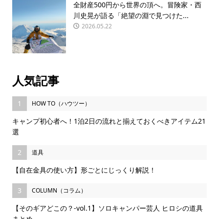
全財産500円から世界の頂へ。冒険家・西
川史晃が語る「絶望の淵で見つけた...
2026.05.22
人気記事
1
HOW TO（ハウツー）
キャンプ初心者へ！1泊2日の流れと揃えておくべきアイテム21
選
2
道具
【自在金具の使い方】形ごとにじっくり解説！
3
COLUMN（コラム）
【そのギアどこの？-vol.1】ソロキャンパー芸人 ヒロシの道具
まとめ