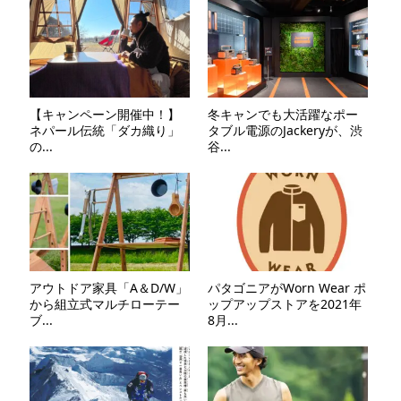
【キャンペーン開催中！】
冬キャンでも大活躍なポー
ネパール伝統「ダカ織り」
タブル電源のJackeryが、渋
の...
谷...
アウトドア家具「A＆D/W」
パタゴニアがWorn Wear ポ
から組立式マルチローテー
ップアップストアを2021年
ブ...
8月...