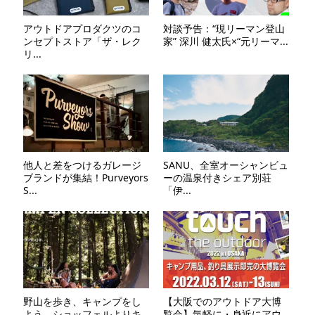
アウトドアプロダクツのコ
対談予告：“現リーマン登山
ンセプトストア「ザ・レク
家” 深川 健太氏×“元リーマ...
リ...
他人と差をつけるガレージ
SANU、全室オーシャンビュ
ブランドが集結！Purveyors
ーの温泉付きシェア別荘
S...
「伊...
野山を歩き、キャンプをし
【大阪でのアウトドア大博
よう。ショッフェルよりキ
覧会】気軽に・身近にアウ