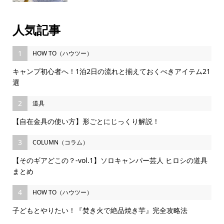
人気記事
1
HOW TO（ハウツー）
キャンプ初心者へ！1泊2日の流れと揃えておくべきアイテム21
選
2
道具
【自在金具の使い方】形ごとにじっくり解説！
3
COLUMN（コラム）
【そのギアどこの？-vol.1】ソロキャンパー芸人 ヒロシの道具
まとめ
4
HOW TO（ハウツー）
子どもとやりたい！『焚き火で絶品焼き芋』完全攻略法