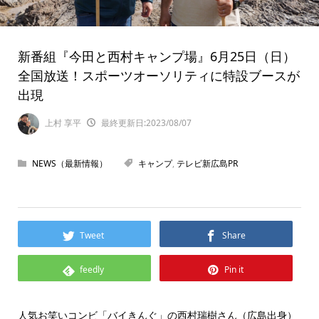
新番組『今田と西村キャンプ場』6月25日（日）
全国放送！スポーツオーソリティに特設ブースが
出現
上村 享平
最終更新日:2023/08/07
NEWS（最新情報）
キャンプ
,
テレビ新広島PR
Tweet
Share
feedly
Pin it
人気お笑いコンビ「バイきんぐ」の西村瑞樹さん（広島出身）