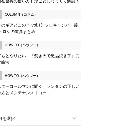
自在金具の使い方】形ごとにじっくり解説！
COLUMN（コラム）
のギアどこの？-vol.1】ソロキャンパー芸
 ヒロシの道具まとめ
HOW TO（ハウツー）
どもとやりたい！『焚き火で絶品焼き芋』完
攻略法
HOW TO（ハウツー）
スターコールマンに聞く、ランタンの正しい
い方とメンテナンス｜コー...
月を選択