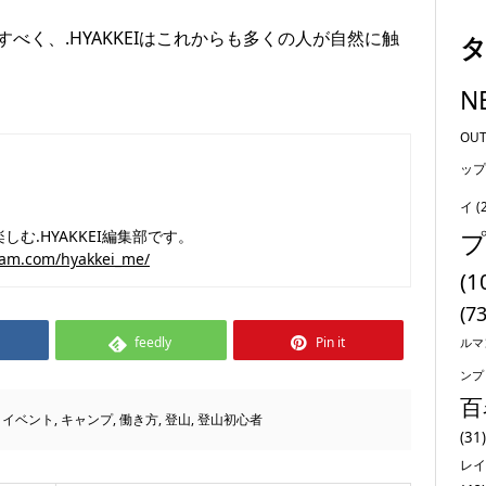
べく、.HYAKKEIはこれからも多くの人が自然に触
N
OU
ップ
イ
(
む.HYAKKEI編集部です。
ram.com/hyakkei_me/
(1
(73
feedly
Pin it
ルマ
ンプ
百
,
イベント
,
キャンプ
,
働き方
,
登山
,
登山初心者
(31)
レイ