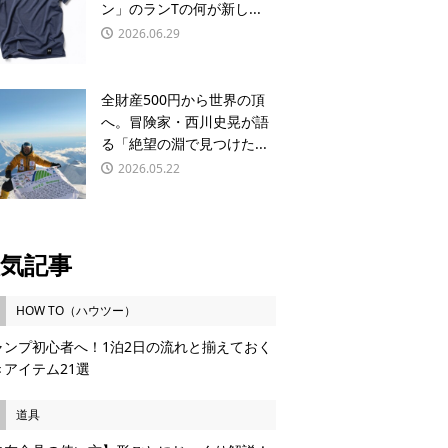
ン」のランTの何が新し...
2026.06.29
全財産500円から世界の頂
へ。冒険家・西川史晃が語
る「絶望の淵で見つけた...
2026.05.22
気記事
HOW TO（ハウツー）
ャンプ初心者へ！1泊2日の流れと揃えておく
きアイテム21選
道具