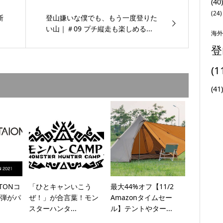
(40)
(24)
断
登山嫌いな僕でも、もう一度登りた
い山｜＃09 プチ縦走も楽しめる...
海外
登
(1
(41)
ETONコ
「ひとキャンいこう
最大44%オフ【11/2
弾がパ
ぜ！」が合言葉！モン
Amazonタイムセー
スターハンタ...
ル】テントやター...