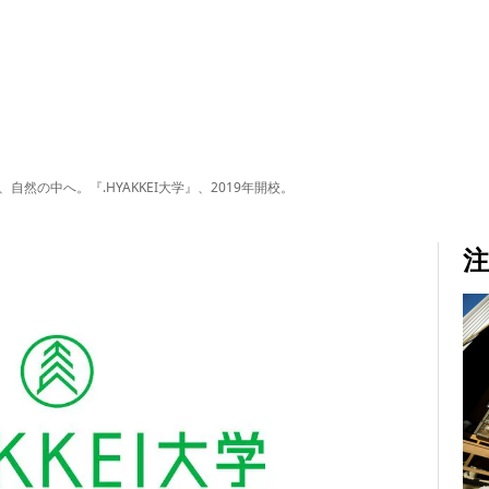
自然の中へ。『.HYAKKEI大学』、2019年開校。
注