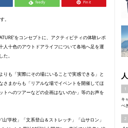
feedly
Pin it
ます。
ITH NATURE’をコンセプトに、アクティビティの体験レポ
十人十色のアウトドアライフについて各地へ足を運
した。
人
よりも「実際にその場にいることで実感できる」と
なさまからも「リアルな場でイベントを開催してほ
1
ットへのツアーなどの企画はないのか」等のお声を
キ
べ
2
’山’学校」「文系登山＆ストレッチ」「山サロン」