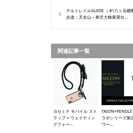
チルトレイルGUIDE ｜#1八ヶ岳横
歩道：天女山～東沢大橋展望台...
関連記事一覧
ヨセミテ モバイル スト
TAION×PENDL
ラップ × ウェイティン
ラボシリーズ第2
グフォー...
ワー...