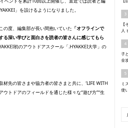
発でのイベントを累計10回以上開催し、直近では読者と編
【
YAKKEI」を設けるようになりました。
3
【そ
この度、編集部が長い間抱いていた
「オフラインで
人
する深い学びと面白さを読者の皆さんに感じてもら
4
AKKEI初のアウトドアスクール「.HYAKKEI大学」の
子
全
5
先の皆さまや協力者の皆さまと共に、’LIFE WITH
ミ
使
、アウトドアのフィールドを通じた様々な“遊び方”“生