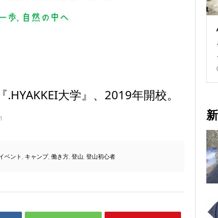
HYAKKEI大学』、2019年開校。
新
1
イベント
,
キャンプ
,
働き方
,
登山
,
登山初心者