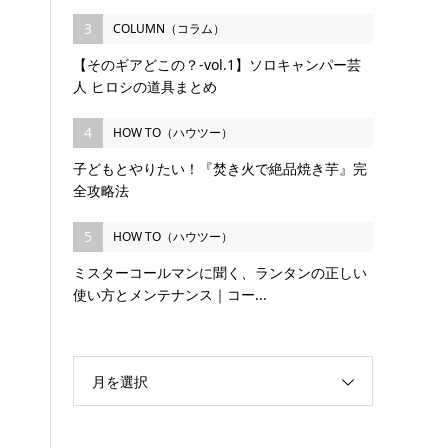
3
COLUMN（コラム）
【そのギアどこの？-vol.1】ソロキャンパー芸
人 ヒロシの道具まとめ
4
HOW TO（ハウツー）
子どもとやりたい！『焚き火で絶品焼き芋』完
全攻略法
5
HOW TO（ハウツー）
ミスターコールマンに聞く、ランタンの正しい
使い方とメンテナンス｜コー...
月を選択