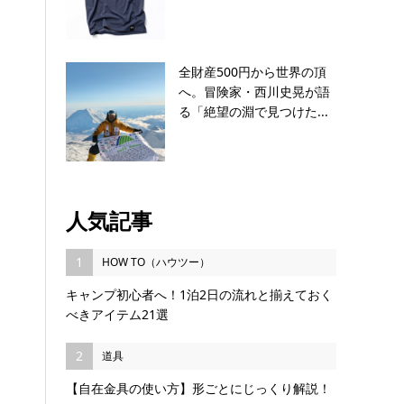
全財産500円から世界の頂
へ。冒険家・西川史晃が語
る「絶望の淵で見つけた...
人気記事
1
HOW TO（ハウツー）
キャンプ初心者へ！1泊2日の流れと揃えておく
べきアイテム21選
2
道具
【自在金具の使い方】形ごとにじっくり解説！