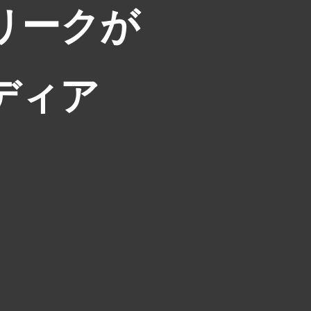
リークが
ディア