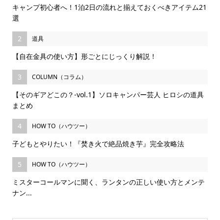
キャンプ初心者へ！1泊2日の流れと揃えておくべきアイテム21
選
2
道具
【自在金具の使い方】形ごとにじっくり解説！
3
COLUMN（コラム）
【そのギアどこの？-vol.1】ソロキャンパー芸人 ヒロシの道具
まとめ
4
HOW TO（ハウツー）
子どもとやりたい！『焚き火で絶品焼き芋』完全攻略法
5
HOW TO（ハウツー）
ミスターコールマンに聞く、ランタンの正しい使い方とメンテ
ナン...