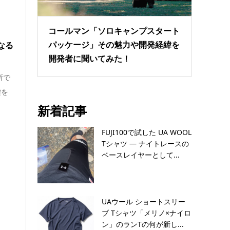
コールマン「ソロキャンプスタート
パッケージ」その魅力や開発経緯を
なる
開発者に聞いてみた！
所で
嘘を
新着記事
FUJI100で試した UA WOOL
Tシャツ — ナイトレースの
ベースレイヤーとして...
UAウール ショートスリー
ブ Tシャツ「メリノ×ナイロ
ン」のランTの何が新し...