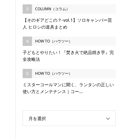
3
COLUMN（コラム）
【そのギアどこの？-vol.1】ソロキャンパー芸
人 ヒロシの道具まとめ
4
HOW TO（ハウツー）
子どもとやりたい！『焚き火で絶品焼き芋』完
全攻略法
5
HOW TO（ハウツー）
ミスターコールマンに聞く、ランタンの正しい
使い方とメンテナンス｜コー...
月を選択