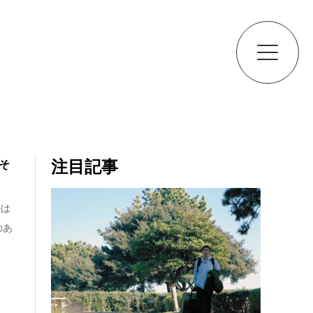
注目記事
そ
のは
のあ