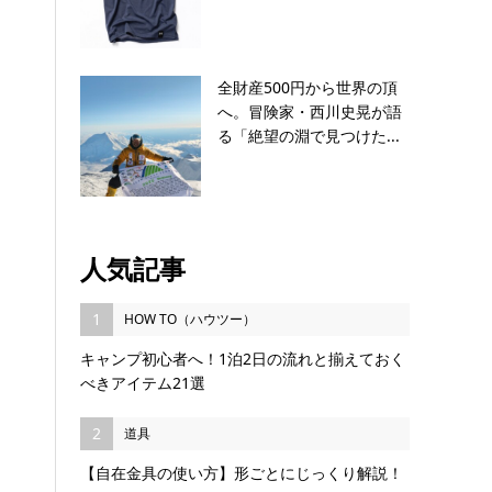
全財産500円から世界の頂
へ。冒険家・西川史晃が語
る「絶望の淵で見つけた...
人気記事
1
HOW TO（ハウツー）
キャンプ初心者へ！1泊2日の流れと揃えておく
べきアイテム21選
2
道具
【自在金具の使い方】形ごとにじっくり解説！