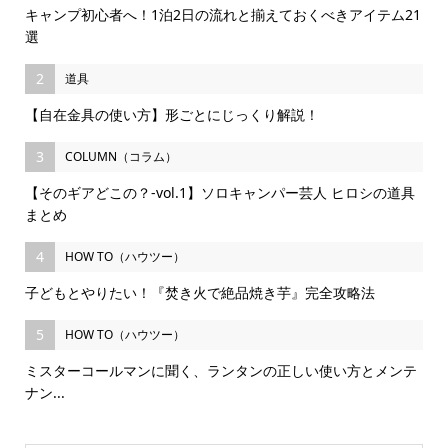
キャンプ初心者へ！1泊2日の流れと揃えておくべきアイテム21
選
2
道具
【自在金具の使い方】形ごとにじっくり解説！
3
COLUMN（コラム）
【そのギアどこの？-vol.1】ソロキャンパー芸人 ヒロシの道具
まとめ
4
HOW TO（ハウツー）
子どもとやりたい！『焚き火で絶品焼き芋』完全攻略法
5
HOW TO（ハウツー）
ミスターコールマンに聞く、ランタンの正しい使い方とメンテ
ナン...