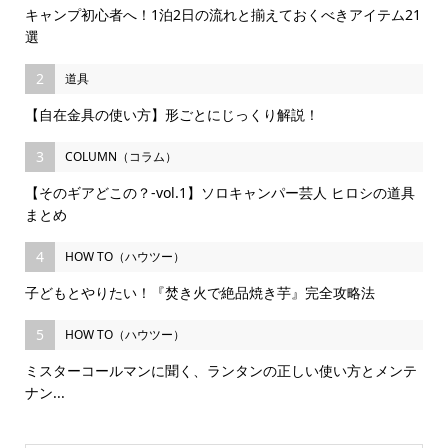
キャンプ初心者へ！1泊2日の流れと揃えておくべきアイテム21
選
2
道具
【自在金具の使い方】形ごとにじっくり解説！
3
COLUMN（コラム）
【そのギアどこの？-vol.1】ソロキャンパー芸人 ヒロシの道具
まとめ
4
HOW TO（ハウツー）
子どもとやりたい！『焚き火で絶品焼き芋』完全攻略法
5
HOW TO（ハウツー）
ミスターコールマンに聞く、ランタンの正しい使い方とメンテ
ナン...