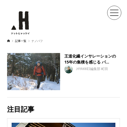
記事一覧
ナノパフ
王道化繊インサレーションの
15年の集積を感じる パ...
.HYAKKEI編集部 町田
注目記事