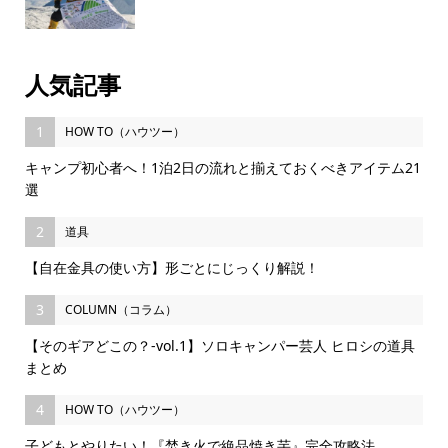
人気記事
1
HOW TO（ハウツー）
キャンプ初心者へ！1泊2日の流れと揃えておくべきアイテム21
選
2
道具
【自在金具の使い方】形ごとにじっくり解説！
3
COLUMN（コラム）
【そのギアどこの？-vol.1】ソロキャンパー芸人 ヒロシの道具
まとめ
4
HOW TO（ハウツー）
子どもとやりたい！『焚き火で絶品焼き芋』完全攻略法