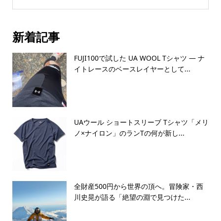
新着記事
FUJI100で試した UA WOOL Tシャツ — ナ
イトレースのベースレイヤーとして...
UAウール ショートスリーブ Tシャツ「メリ
ノ×ナイロン」のランTの何が新し...
全財産500円から世界の頂へ。冒険家・西
川史晃が語る「絶望の淵で見つけた...