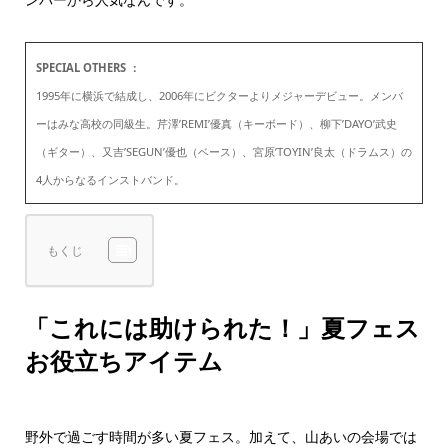
SPECIAL OTHERS ：
1995年に横浜で結成し、2006年にビクターよりメジャーデビュー。メンバ
ーはみな高校の同級生。芹澤’REMI’優真（キーボード）、柳下’DAYO’武史
（ギター）、又吉’SEGUN’優也（ベース）、宮原’TOYIN’良太（ドラムス）の
4人からなるインストバンド。
もくじ
「これには助けられた！」夏フェス
お役立ちアイテム
野外で過ごす時間が多い夏フェス。加えて、山あいの会場では