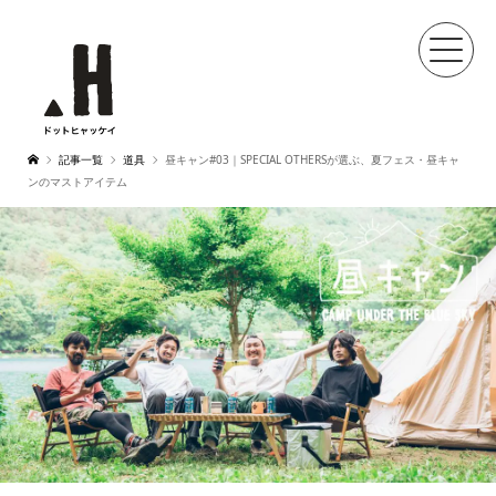
記事一覧
道具
昼キャン#03｜SPECIAL OTHERSが選ぶ、夏フェス・昼キャ
ンのマストアイテム