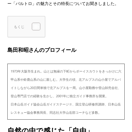
ー「バルトロ」の魅力とその特長についてお聞きしました。
もくじ
島田和昭さんのプロフィール
1973年大阪市生まれ。山とは無縁の下町からボーイスカウトをきっかけに六
甲山系や鈴鹿山系の山に親しむ。大学生の頃、北アルプスの山小屋でアルバ
イトしながら20日間単独で北アルプスを一周。山小屋勤務や登山卸売会社、
登山専門店での経験を生かし、2001年に独立ガイド事務所を開業。
日本山岳ガイド協会山岳ガイドステージⅡ、国立登山研修所講師、日本山岳
レスキュー協会事務局長、同志社大学山岳部コーチなど多数。
自然の中で感じた「自由」