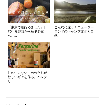
『東京で畑始めました』|
こんなに違う！ニュージー
#04 夏野菜から秋冬野菜
ランドのキャンプ文化と自
へ。...
然...
世の中にない、自分たちが
欲しいギアを作る。ペレグ
リ...