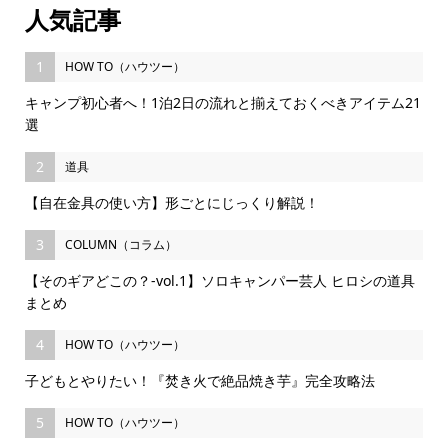
人気記事
1
HOW TO（ハウツー）
キャンプ初心者へ！1泊2日の流れと揃えておくべきアイテム21
選
2
道具
【自在金具の使い方】形ごとにじっくり解説！
3
COLUMN（コラム）
【そのギアどこの？-vol.1】ソロキャンパー芸人 ヒロシの道具
まとめ
4
HOW TO（ハウツー）
子どもとやりたい！『焚き火で絶品焼き芋』完全攻略法
5
HOW TO（ハウツー）