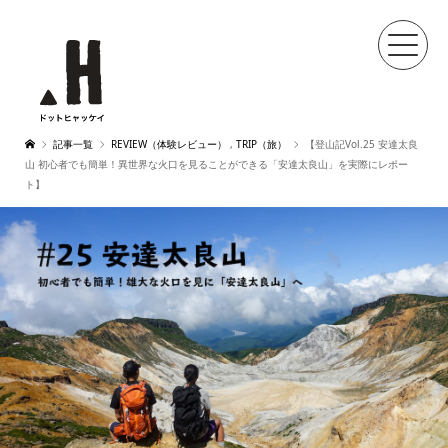
記事一覧
REVIEW（体験レビュー）
,
TRIP（旅）
【登山記Vol.25 安達太良
山 初心者でも簡単！異世界な火口を見ることができる「安達太良山」を実際にレポー
ト】