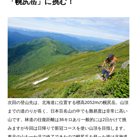
「幌尻岳」に挑む！
次回の登山先は、北海道に位置する標高2052mの幌尻岳。山頂
までの道のりが長く、日本百名山の中でも難易度は非常に高い
山です。林道の往復距離は36キロあり一般的には2日かけて挑
みますが今回は日帰りで新冠コースを使い山頂を目指します。
東北の山を一か月で終了できたので幌尻岳を登った後は北海道