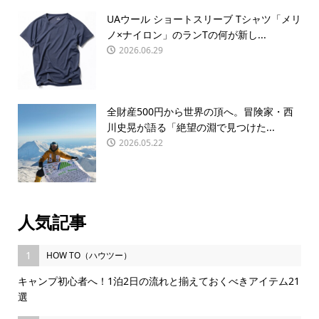
UAウール ショートスリーブ Tシャツ「メリ
ノ×ナイロン」のランTの何が新し...
2026.06.29
全財産500円から世界の頂へ。冒険家・西
川史晃が語る「絶望の淵で見つけた...
2026.05.22
人気記事
1
HOW TO（ハウツー）
キャンプ初心者へ！1泊2日の流れと揃えておくべきアイテム21
選