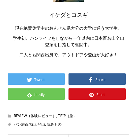
イケダとコスギ
現在絶賛休学中のおんせん県大分の大学に通う大学生。
学生初、バンライフをしながら一年以内に日本百名山全山
登頂を目指して奮闘中。
二人とも関西出身で、アウトドアや登山が大好き！
Tweet
Share
feedly
Pin it
REVIEW（体験レビュー）
,
TRIP（旅）
バン旅百名山
,
登山
,
読みもの