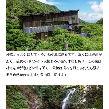
分岐から30分ほどでくろがね小屋に到着です。近くには源泉が
あり、硫黄の匂いが漂う風情ある小屋で休憩もあり！この後は
林道を1時間ほど林道を通り、最後は渓谷を通るあだたら渓谷
奥岳自然遊歩道を通り登山口に戻ります。