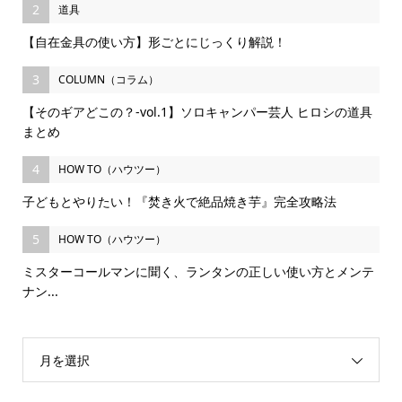
2
道具
【自在金具の使い方】形ごとにじっくり解説！
3
COLUMN（コラム）
【そのギアどこの？-vol.1】ソロキャンパー芸人 ヒロシの道具
まとめ
4
HOW TO（ハウツー）
子どもとやりたい！『焚き火で絶品焼き芋』完全攻略法
5
HOW TO（ハウツー）
ミスターコールマンに聞く、ランタンの正しい使い方とメンテ
ナン...
月を選択