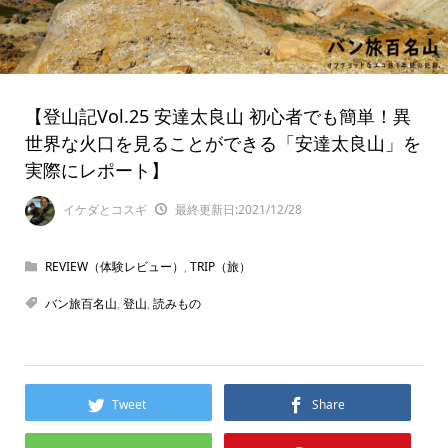
【登山記Vol.25 安達太良山 初心者でも簡単！異
世界な火口を見ることができる「安達太良山」を
実際にレポート】
イケダとコスギ
最終更新日:2021/12/28
REVIEW（体験レビュー）
,
TRIP（旅）
バン旅百名山
,
登山
,
読みもの
Tweet
Share