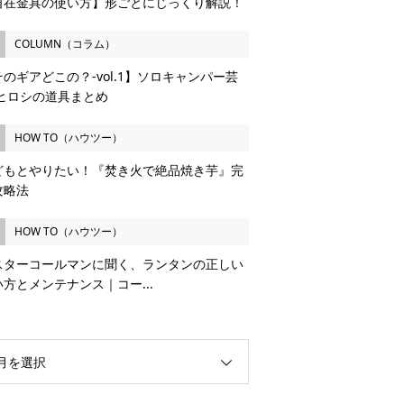
自在金具の使い方】形ごとにじっくり解説！
COLUMN（コラム）
のギアどこの？-vol.1】ソロキャンパー芸
 ヒロシの道具まとめ
HOW TO（ハウツー）
どもとやりたい！『焚き火で絶品焼き芋』完
攻略法
HOW TO（ハウツー）
スターコールマンに聞く、ランタンの正しい
い方とメンテナンス｜コー...
月を選択