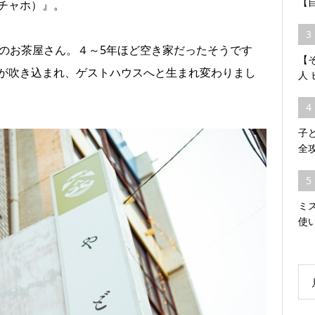
【
（チャホ）』。
3
舗のお茶屋さん。４～5年ほど空き家だったそうです
【そ
が吹き込まれ、ゲストハウスへと生まれ変わりまし
人
4
子
全
5
ミ
使