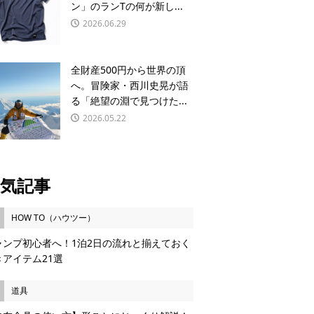
ン」のランTの何が新し...
2026.06.29
全財産500円から世界の頂
へ。冒険家・西川史晃が語
る「絶望の淵で見つけた...
2026.05.22
気記事
HOW TO（ハウツー）
ャンプ初心者へ！1泊2日の流れと揃えておく
きアイテム21選
道具