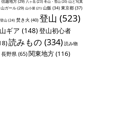
信越地方
(29)
山と写真
八ヶ岳
(23)
冬山・雪山
(20)
山飯
(34)
東京都
(37)
山ガール
(29)
山小屋
(21)
登山
(523)
焚き火
(40)
登山
(24)
山ギア
(148)
登山初心者
読みもの
(334)
18)
読み物
関東地方
(116)
長野県
(65)