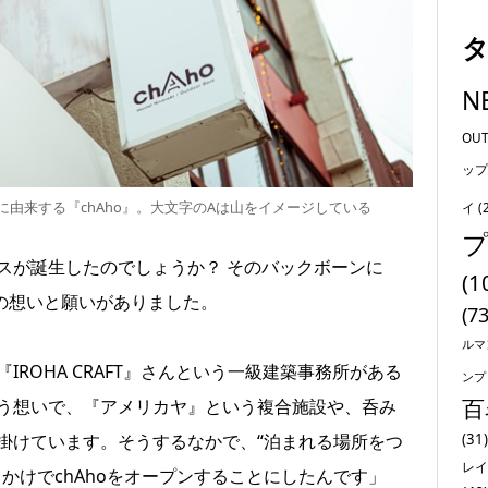
N
OU
ップ
由来する『chAho』。大文字のAは山をイメージしている
イ
(
スが誕生したのでしょうか？ そのバックボーンに
(1
業の想いと願いがありました。
(73
ルマ
IROHA CRAFT』さんという一級建築事務所がある
ンプ
百
う想いで、『アメリカヤ』という複合施設や、呑み
掛けています。そうするなかで、“泊まれる場所をつ
(31)
レイ
かけでchAhoをオープンすることにしたんです」