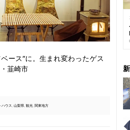
アベース”に。生まれ変わったゲス
新
梨・韮崎市
トハウス
,
山梨県
,
観光
,
関東地方