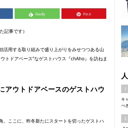
feedly
Pin it
れた記事です）
効活用する取り組みで盛り上がりをみせつつある山
ウトドアベース”なゲストハウス『chAho』を訪ねま
人
にアウトドアベースのゲストハウ
1
キ
べ
2
角。ここに、昨冬新たにスタートを切ったゲストハ