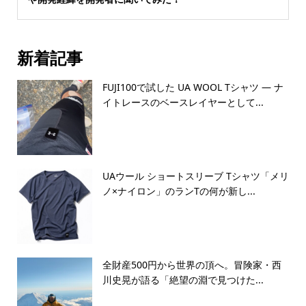
新着記事
FUJI100で試した UA WOOL Tシャツ — ナ
イトレースのベースレイヤーとして...
UAウール ショートスリーブ Tシャツ「メリ
ノ×ナイロン」のランTの何が新し...
全財産500円から世界の頂へ。冒険家・西
川史晃が語る「絶望の淵で見つけた...