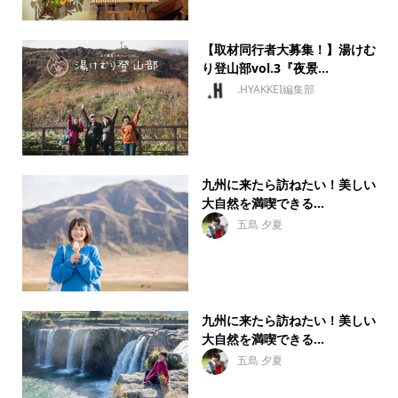
【取材同行者大募集！】湯けむ
り登山部vol.3『夜景...
.HYAKKEI編集部
九州に来たら訪ねたい！美しい
大自然を満喫できる...
五島 夕夏
九州に来たら訪ねたい！美しい
大自然を満喫できる...
五島 夕夏