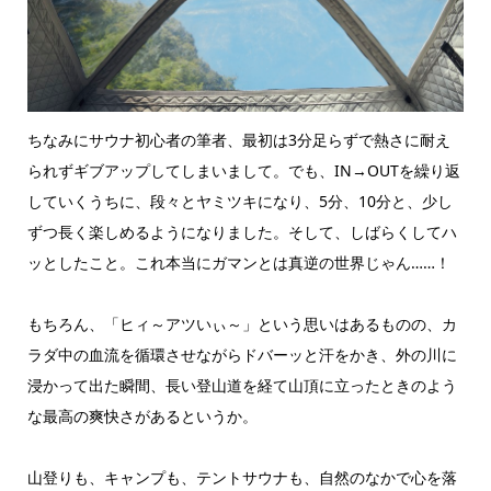
ちなみにサウナ初心者の筆者、最初は3分足らずで熱さに耐え
られずギブアップしてしまいまして。でも、IN→OUTを繰り返
していくうちに、段々とヤミツキになり、5分、10分と、少し
ずつ長く楽しめるようになりました。そして、しばらくしてハ
ッとしたこと。これ本当にガマンとは真逆の世界じゃん……！
もちろん、「ヒィ～アツいぃ～」という思いはあるものの、カ
ラダ中の血流を循環させながらドバーッと汗をかき、外の川に
浸かって出た瞬間、長い登山道を経て山頂に立ったときのよう
な最高の爽快さがあるというか。
山登りも、キャンプも、テントサウナも、自然のなかで心を落