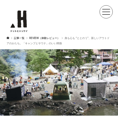
記事一覧
REVIEW（体験レビュー）
身も心も “ととのう”、新しいアウトド
アのかたち。「キャンプとサウナ」のいい関係