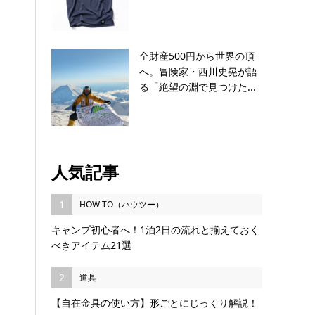
全財産500円から世界の頂
へ。冒険家・西川史晃が語
る「絶望の淵で見つけた...
人気記事
1
HOW TO（ハウツー）
キャンプ初心者へ！1泊2日の流れと揃えておく
べきアイテム21選
2
道具
【自在金具の使い方】形ごとにじっくり解説！