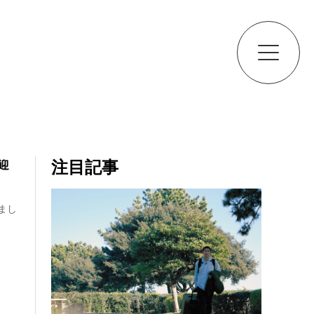
注目記事
迎
まし