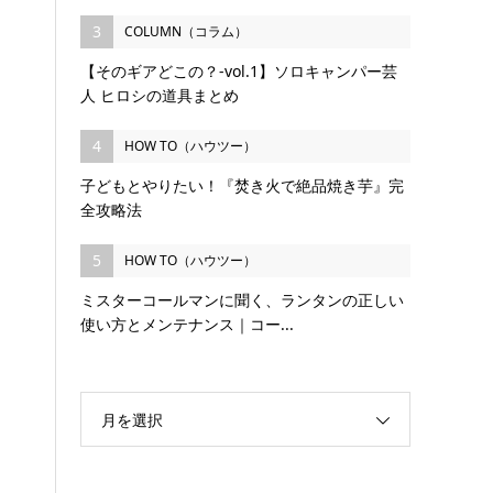
3
COLUMN（コラム）
【そのギアどこの？-vol.1】ソロキャンパー芸
人 ヒロシの道具まとめ
4
HOW TO（ハウツー）
子どもとやりたい！『焚き火で絶品焼き芋』完
全攻略法
5
HOW TO（ハウツー）
ミスターコールマンに聞く、ランタンの正しい
使い方とメンテナンス｜コー...
月を選択