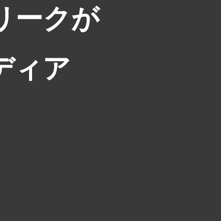
リークが
ディア