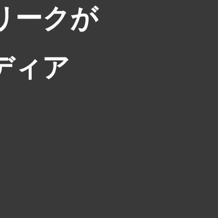
リークが
ディア