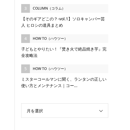
3
COLUMN（コラム）
【そのギアどこの？-vol.1】ソロキャンパー芸
人 ヒロシの道具まとめ
4
HOW TO（ハウツー）
子どもとやりたい！『焚き火で絶品焼き芋』完
全攻略法
5
HOW TO（ハウツー）
ミスターコールマンに聞く、ランタンの正しい
使い方とメンテナンス｜コー...
月を選択