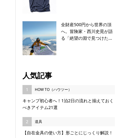
全財産500円から世界の頂
へ。冒険家・西川史晃が語
る「絶望の淵で見つけた...
人気記事
1
HOW TO（ハウツー）
キャンプ初心者へ！1泊2日の流れと揃えておく
べきアイテム21選
2
道具
【自在金具の使い方】形ごとにじっくり解説！