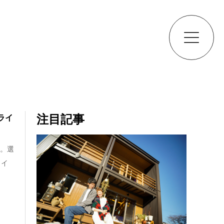
注目記事
ライ
生。選
ライ