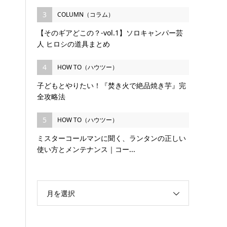
3
COLUMN（コラム）
【そのギアどこの？-vol.1】ソロキャンパー芸
人 ヒロシの道具まとめ
4
HOW TO（ハウツー）
子どもとやりたい！『焚き火で絶品焼き芋』完
全攻略法
5
HOW TO（ハウツー）
ミスターコールマンに聞く、ランタンの正しい
使い方とメンテナンス｜コー...
月を選択