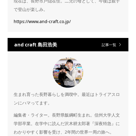
現在は、長野市戸隠在住。二児の母として、今後は親子
で登山が楽しみ。
https://www.and-craft.co.jp/
and craft 島田浩美
記事一覧
生まれ育った長野暮らしを満喫中。最近はトライアスロ
ンにハマってます。
編集者・ライター。長野県飯綱町生まれ。信州大学人文
学部卒業。在学中に読んだ沢木耕太郎著『深夜特急』に
わかりやすく影響を受け、2年間の世界一周の旅へ。