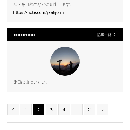
ルドを自然のなかに創出します。
https://note.com/ysakjohn
cocorooo
記事一覧
休日は山にいたい。
1
2
3
4
…
21

