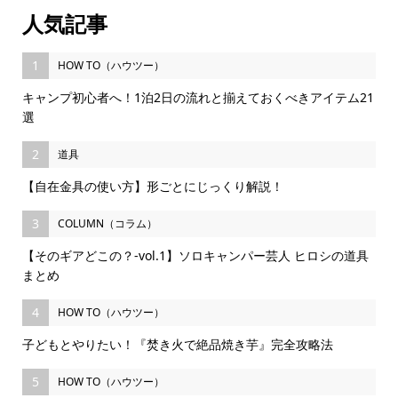
人気記事
1
HOW TO（ハウツー）
キャンプ初心者へ！1泊2日の流れと揃えておくべきアイテム21
選
2
道具
【自在金具の使い方】形ごとにじっくり解説！
3
COLUMN（コラム）
【そのギアどこの？-vol.1】ソロキャンパー芸人 ヒロシの道具
まとめ
4
HOW TO（ハウツー）
子どもとやりたい！『焚き火で絶品焼き芋』完全攻略法
5
HOW TO（ハウツー）