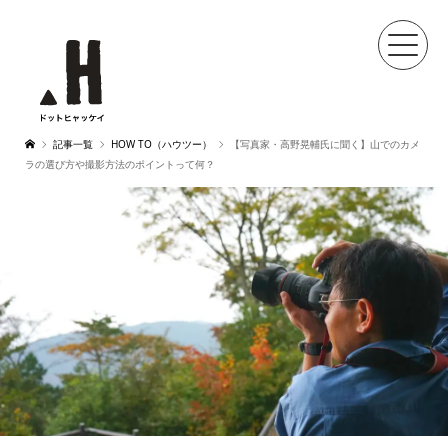
記事一覧
HOW TO（ハウツー）
【写真家・高野晃輔氏に聞く】山でのカメ
ラの選び方や撮影方法のポイントって何？