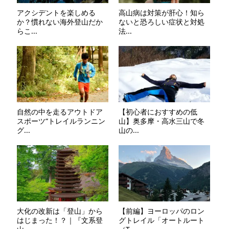
アクシデントを楽しめる
高山病は対策が肝心！知ら
か？慣れない海外登山だか
ないと恐ろしい症状と対処
らこ...
法...
自然の中を走るアウトドア
【初心者におすすめの低
スポーツ“トレイルランニン
山】奥多摩・高水三山で冬
グ...
山の...
大化の改新は「登山」から
【前編】ヨーロッパのロン
はじまった！？｜『文系登
グトレイル「オートルート