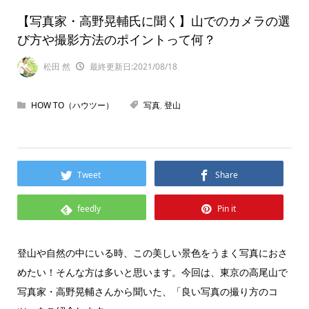
【写真家・高野晃輔氏に聞く】山でのカメラの選
び方や撮影方法のポイントって何？
松田 然
最終更新日:2021/08/18
HOW TO（ハウツー）
写真
,
登山
Tweet
Share
feedly
Pin it
登山や自然の中にいる時、この美しい景色をうまく写真におさ
めたい！そんな方は多いと思います。今回は、東京の高尾山で
写真家・高野晃輔さんから聞いた、「良い写真の撮り方のコ