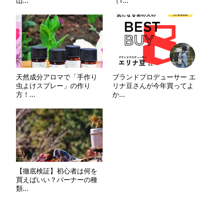
山...
（T...
天然成分アロマで「手作り
ブランドプロデューサー エ
虫よけスプレー」の作り
リナ豆さんが今年買ってよ
方！...
か...
【徹底検証】初心者は何を
買えばいい？バーナーの種
類...