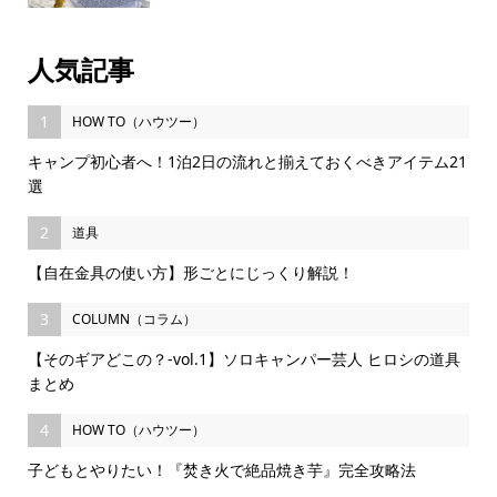
人気記事
1
HOW TO（ハウツー）
キャンプ初心者へ！1泊2日の流れと揃えておくべきアイテム21
選
2
道具
【自在金具の使い方】形ごとにじっくり解説！
3
COLUMN（コラム）
【そのギアどこの？-vol.1】ソロキャンパー芸人 ヒロシの道具
まとめ
4
HOW TO（ハウツー）
子どもとやりたい！『焚き火で絶品焼き芋』完全攻略法