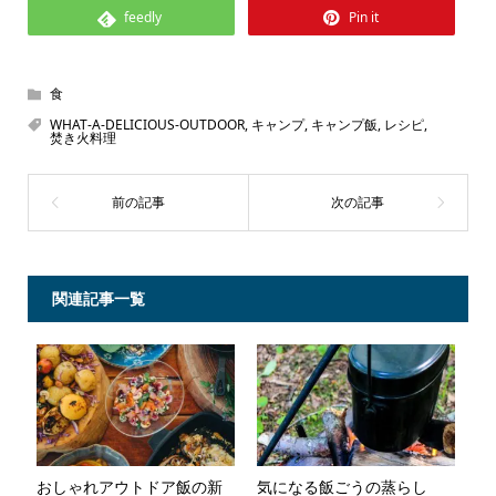
feedly
Pin it
食
WHAT-A-DELICIOUS-OUTDOOR
,
キャンプ
,
キャンプ飯
,
レシピ
,
焚き火料理
関連記事一覧
おしゃれアウトドア飯の新
気になる飯ごうの蒸らし