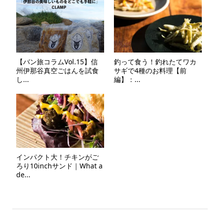
【バン旅コラムVol.15】信
釣って食う！釣れたてワカ
州伊那谷真空ごはんを試食
サギで4種のお料理【前
し...
編】：...
インパクト大！チキンがご
ろり10inchサンド｜What a
de...