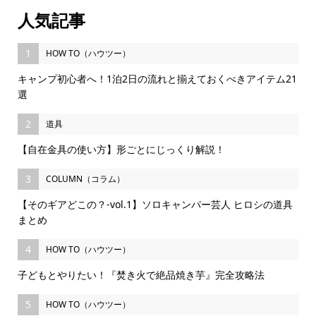
人気記事
1
HOW TO（ハウツー）
キャンプ初心者へ！1泊2日の流れと揃えておくべきアイテム21
選
2
道具
【自在金具の使い方】形ごとにじっくり解説！
3
COLUMN（コラム）
【そのギアどこの？-vol.1】ソロキャンパー芸人 ヒロシの道具
まとめ
4
HOW TO（ハウツー）
子どもとやりたい！『焚き火で絶品焼き芋』完全攻略法
5
HOW TO（ハウツー）