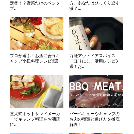
定番！？野菜だけのベジタ
方。あなたはひっくり返す
ブ...
派？...
プロが選ぶ！お酒に合うキ
万能アウトドアスパイス
ャンプ小皿料理レシピ6選
「ほりにし」活用レシピ3
選！お...
直火式ホットサンドメーカ
バーベキューやキャンプの
ーでキャンプ料理をお洒落
お肉の種類と選び方を徹底
に...
解説！