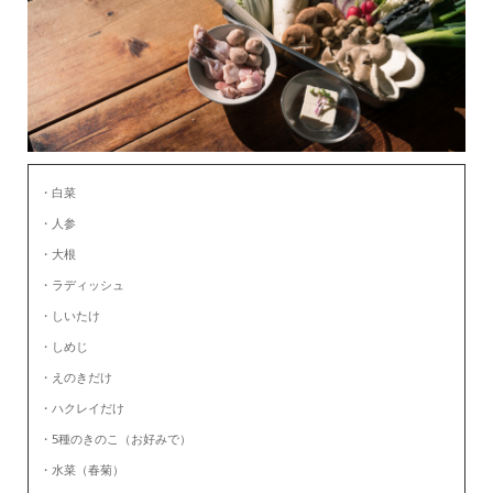
・白菜
・人参
・大根
・ラディッシュ
・しいたけ
・しめじ
・えのきだけ
・ハクレイだけ
・5種のきのこ（お好みで）
・水菜（春菊）