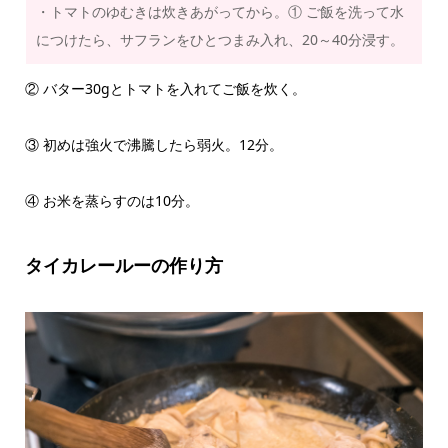
・トマトのゆむきは炊きあがってから。① ご飯を洗って水
につけたら、サフランをひとつまみ入れ、20～40分浸す。
② バター30gとトマトを入れてご飯を炊く。
③ 初めは強火で沸騰したら弱火。12分。
④ お米を蒸らすのは10分。
タイカレールーの作り方