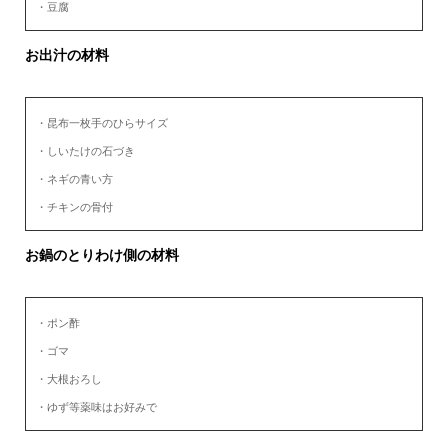
・豆腐
お出汁の材料
・昆布一枚手のひらサイズ
・しいたけの石づき
・ネギの青い方
・チキンの骨付
お鍋のとりわけ側の材料
・ポン酢
・ゴマ
・大根おろし
・ゆず等薬味はお好みで