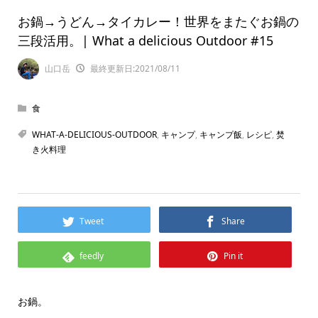
お鍋→うどん→タイカレー！世界をまたぐお鍋の
三段活用。| What a delicious Outdoor #15
山口岳
最終更新日:2021/08/11
食
WHAT-A-DELICIOUS-OUTDOOR
,
キャンプ
,
キャンプ飯
,
レシピ
,
焚
き火料理
Tweet
Share
feedly
Pin it
お鍋。