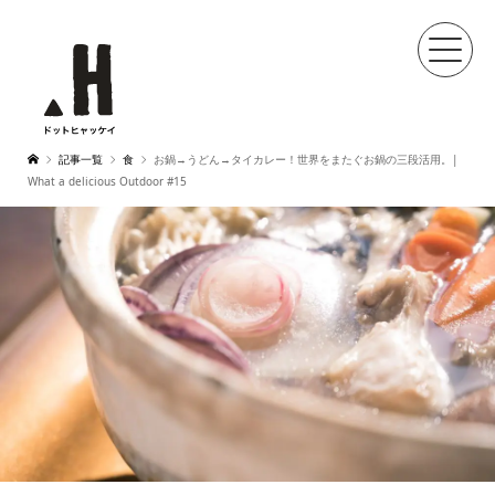
記事一覧
食
お鍋→うどん→タイカレー！世界をまたぐお鍋の三段活用。|
What a delicious Outdoor #15