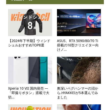
【2024年下半期】ウィンド
ASUS、RTX 5090/80/70 Ti
シェルおすすめTOP8選
搭載の16型クリエイター向
けノ...
Xperia 10 VII 国内発売 ―
奥深いペグハンマーの沼か
「即撮りボタン」搭載で大
ら.HYAKKEIが5本選んでみ
切...
ました