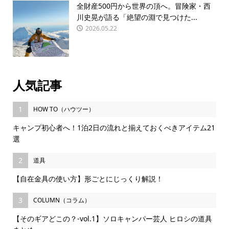
全財産500円から世界の頂へ。冒険家・西
川史晃が語る「絶望の淵で見つけた...
2026.05.22
人気記事
1
HOW TO（ハウツー）
キャンプ初心者へ！1泊2日の流れと揃えておくべきアイテム21
選
2
道具
【自在金具の使い方】形ごとにじっくり解説！
3
COLUMN（コラム）
【そのギアどこの？-vol.1】ソロキャンパー芸人 ヒロシの道具