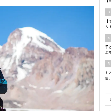
【
3
【そ
人
4
子
全
5
ミ
使