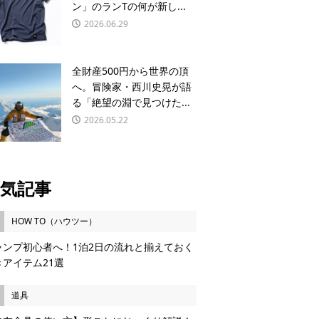
ン」のランTの何が新し...
2026.06.29
全財産500円から世界の頂
へ。冒険家・西川史晃が語
る「絶望の淵で見つけた...
2026.05.22
気記事
HOW TO（ハウツー）
ャンプ初心者へ！1泊2日の流れと揃えておく
きアイテム21選
道具