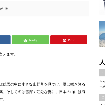
赤岳
,
雪山
feedly
Pin it
言えます。
人
1
キ
は残雪の中に小さな山野草を見つけ、夏は咲き誇る
べ
葉、そして冬は雪深く荘厳な姿に。日本の山には海
2
す。