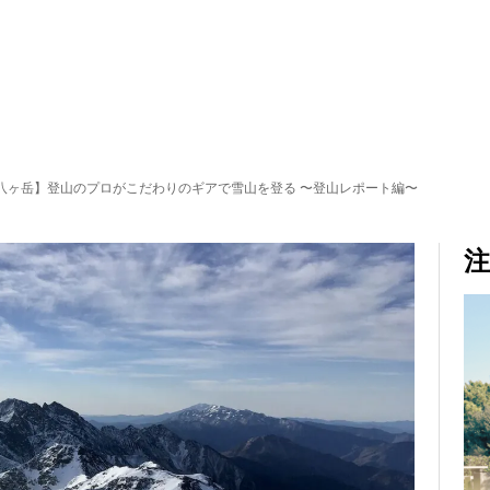
八ヶ岳】登山のプロがこだわりのギアで雪山を登る 〜登山レポート編〜
注