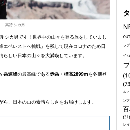
高詩 シカ男
N
詩 シカ男です！世界中の山々を登る旅をしていまし
OU
ップ
峰エベレストへ挑戦」を残して現在コロナのため日
晴らしい日本の山々を大満喫しています。
イ
(
ヶ岳連峰
の最高峰である
赤岳・標高2899m
を冬期登
(1
(73
ルマ
ンプ
がら、日本の山の素晴らしさをお届けします。
百
(31)
レイ