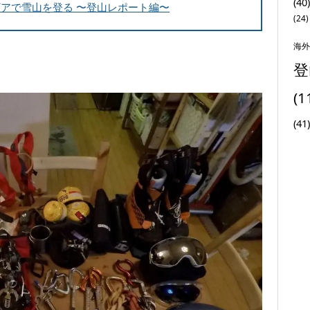
(40)
アで雪山を登る 〜登山レポート編〜
(24)
海外
登
(1
(41)