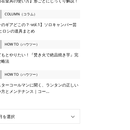
自在金具の使い方】形ごとにじっくり解説！
COLUMN（コラム）
のギアどこの？-vol.1】ソロキャンパー芸
 ヒロシの道具まとめ
HOW TO（ハウツー）
どもとやりたい！『焚き火で絶品焼き芋』完
攻略法
HOW TO（ハウツー）
スターコールマンに聞く、ランタンの正しい
い方とメンテナンス｜コー...
月を選択