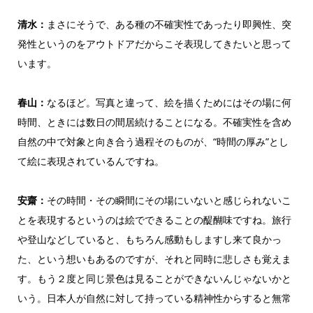
清水：
まさにそうで、ある種の不確実性であったり即興性、突
発性というのをアウトドアだからこそ表現してきたいと思って
います。
春山：
なるほど。写真と違って、絵を描くためにはその場に何
時間、ときには数日の間居続けることになる。不確実性を含め
自然の中で対象と向き合う過程そのものが、“時間の厚み”とし
て絵に表現されているんですね。
安齋：
その時間・その瞬間にその場にいないと感じられないこ
とを表現するというのは絵でできることの醍醐味ですね。旅行
や登山などしていると、もちろん感動もしますし来て良かっ
た、という想いもあるのですが、それと同時に悲しさも覚えま
す。もう２度と同じ景色は見ることができないんじゃないかと
いう。日本人が自然に対して持っている精神性からすると無常