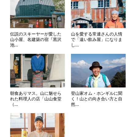
伝説のスキーヤーが愛した
山を愛する常連さんの人情
山小屋、名建築の宿『黒沢
で「遠い飲み屋」になりま
池...
し...
朝食ありマス。山に魅せら
登山家オム・ホンギルに聞
れた料理人の店「山山食堂
く！山との向き合い方と自
（...
然...