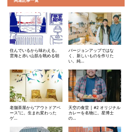
関連記事一覧
住んでいるから味わえる。
バージョンアップではな
雲海と赤い山肌を眺める朝
く、新しいものを作りた
い。純...
老舗茶屋から“アウトドアベ
天空の食堂 | #2 オリジナル
ース”に。生まれ変わった
カレーを名物に。星博士
ゲ...
の...