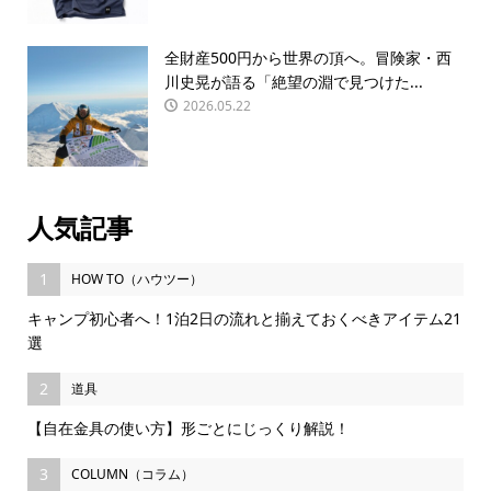
全財産500円から世界の頂へ。冒険家・西
川史晃が語る「絶望の淵で見つけた...
2026.05.22
人気記事
1
HOW TO（ハウツー）
キャンプ初心者へ！1泊2日の流れと揃えておくべきアイテム21
選
2
道具
【自在金具の使い方】形ごとにじっくり解説！
3
COLUMN（コラム）