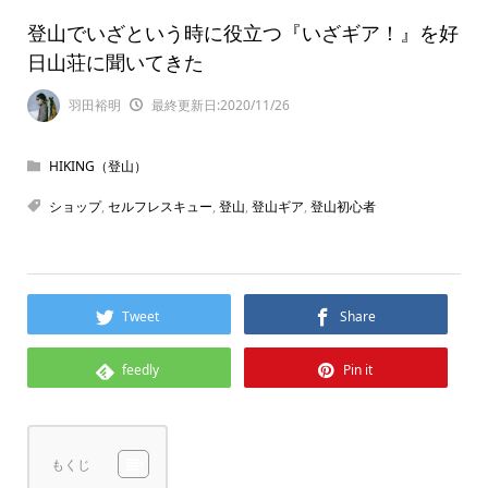
登山でいざという時に役立つ『いざギア！』を好
日山荘に聞いてきた
羽田裕明
最終更新日:2020/11/26
HIKING（登山）
ショップ
,
セルフレスキュー
,
登山
,
登山ギア
,
登山初心者
Tweet
Share
feedly
Pin it
もくじ