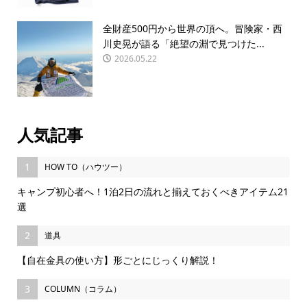
全財産500円から世界の頂へ。冒険家・西
川史晃が語る「絶望の淵で見つけた...
2026.05.22
人気記事
1
HOW TO（ハウツー）
キャンプ初心者へ！1泊2日の流れと揃えておくべきアイテム21
選
2
道具
【自在金具の使い方】形ごとにじっくり解説！
3
COLUMN（コラム）