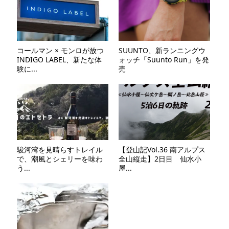
コールマン × モンロが放つ
SUUNTO、新ランニングウ
INDIGO LABEL、新たな体
ォッチ「Suunto Run」を発
験に...
売
駿河湾を見晴らすトレイル
【登山記Vol.36 南アルプス
で、潮風とシェリーを味わ
全山縦走】2日目 仙水小
う...
屋...