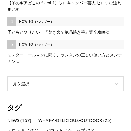
【そのギアどこの？-vol.1】ソロキャンパー芸人 ヒロシの道具
まとめ
4
HOW TO（ハウツー）
子どもとやりたい！『焚き火で絶品焼き芋』完全攻略法
5
HOW TO（ハウツー）
ミスターコールマンに聞く、ランタンの正しい使い方とメンテ
ナン...
月を選択
タグ
NEWS
(167)
WHAT-A-DELICIOUS-OUTDOOR
(25)
アウトドア
(61)
アウトドアショップ
(25)