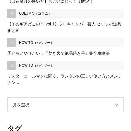
【自在金具の使い方】形ごとにじっくり解説！
3
COLUMN（コラム）
【そのギアどこの？-vol.1】ソロキャンパー芸人 ヒロシの道具
まとめ
4
HOW TO（ハウツー）
子どもとやりたい！『焚き火で絶品焼き芋』完全攻略法
5
HOW TO（ハウツー）
ミスターコールマンに聞く、ランタンの正しい使い方とメンテ
ナン...
月を選択
タグ