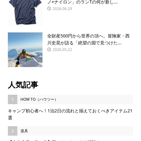
ノ×ナイロン」のランTの何が新し...
2026.06.29
全財産500円から世界の頂へ。冒険家・西
川史晃が語る「絶望の淵で見つけた...
2026.05.22
人気記事
1
HOW TO（ハウツー）
キャンプ初心者へ！1泊2日の流れと揃えておくべきアイテム21
選
2
道具