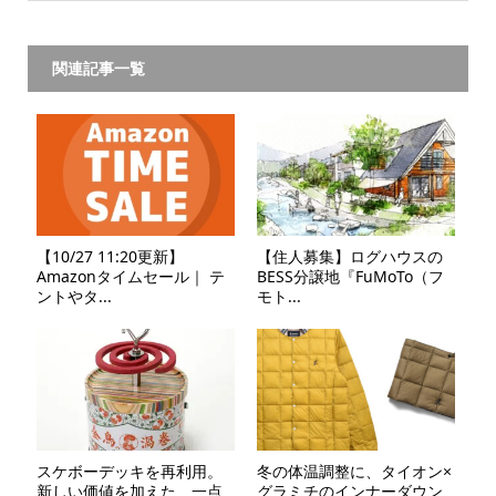
関連記事一覧
【10/27 11:20更新】
【住人募集】ログハウスの
Amazonタイムセール｜ テ
BESS分譲地『FuMoTo（フ
ントやタ...
モト...
スケボーデッキを再利用。
冬の体温調整に、タイオン×
新しい価値を加えた、一点
グラミチのインナーダウン