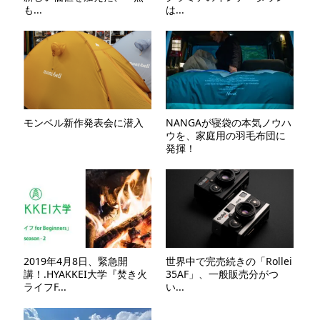
も...
は...
モンベル新作発表会に潜入
NANGAが寝袋の本気ノウハ
ウを、家庭用の羽毛布団に
発揮！
2019年4月8日、緊急開
世界中で完売続きの「Rollei
講！.HYAKKEI大学『焚き火
35AF」、一般販売分がつ
ライフF...
い...