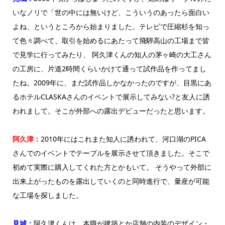
いなノリで「世の中には無いけど、こういうのあったら面白い
よね、というところから始まりました。テレビで圧縮杉を知っ
て色々調べて、取引を始めるにあたって飛騨高山の工場まで皆
で見学に行ってみたり、 阿久津くんの知人の茅ヶ崎の大工さん
の工房に、片道2時間くらいかけて通って試作品を作ってまし
たね。2009年に、まだ試作品しかなかったのですが、目黒にあ
るホテルCLASKAさんのイベントで展示してみない?と友人に誘
われまして。そこが外部への露出デビューだったと思います。
阿久津：
2010年にはこれまた知人に誘われて、河口湖のPICA
さんでのイベントでテーブルを展示させて頂きました。そこで
初めて実際に購入してくれた方とかもいて。 そうやって外部に
出来上がったものを露出していくのと同時進行で、量産が可能
な工場を探しました。
見城：
阿久津くんは、本職が建築とか店舗の内装のデザイン・