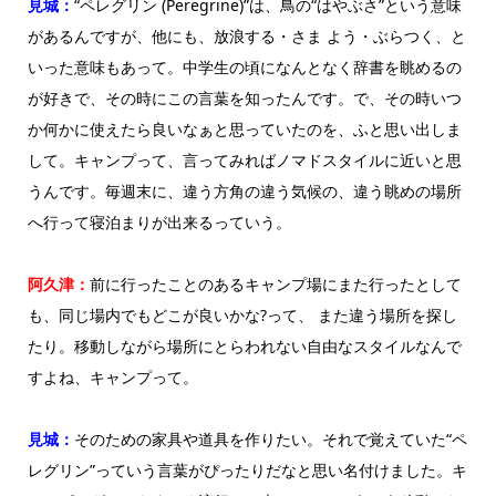
見城：
“ペレグリン (Peregrine)”は、鳥の“はやぶさ”という意味
があるんですが、他にも、放浪する・さま よう・ぶらつく、と
いった意味もあって。中学生の頃になんとなく辞書を眺めるの
が好きで、その時にこの言葉を知ったんです。で、その時いつ
か何かに使えたら良いなぁと思っていたのを、ふと思い出しま
して。キャンプって、言ってみればノマドスタイルに近いと思
うんです。毎週末に、違う方角の違う気候の、違う眺めの場所
へ行って寝泊まりが出来るっていう。
阿久津：
前に行ったことのあるキャンプ場にまた行ったとして
も、同じ場内でもどこが良いかな?って、 また違う場所を探し
たり。移動しながら場所にとらわれない自由なスタイルなんで
すよね、キャンプって。
見城：
そのための家具や道具を作りたい。それで覚えていた“ペ
レグリン”っていう言葉がぴったりだなと思い名付けました。キ