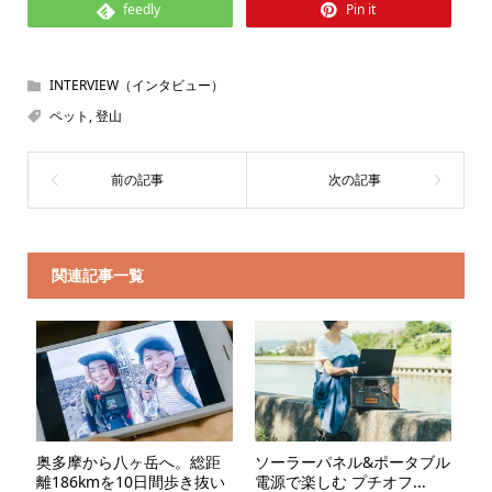
feedly
Pin it
INTERVIEW（インタビュー）
ペット
,
登山
関連記事一覧
奥多摩から八ヶ岳へ。総距
ソーラーパネル&ポータブル
離186kmを10日間歩き抜い
電源で楽しむ プチオフ...