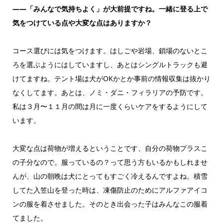
——「みんなで気持ちよく」が大前提ですね。一緒に登る上で
気をつけている点や大変な点はありますか？
コース選びには気をつけます。はしごや岩場、鎖場のないとこ
ろを選ぶようにはしていますし、あとはシングルトラックも避
けてますね。テント場は犬がOKかとか事前の情報収集は抜かり
なくしてます。あとは、ノミ・ダニ・フィラリアの予防です。
私は３月〜１１月の間は月に一度くらいケアをするようにして
います。
大変な点は荷物が増えるということです、自分の荷物プラスこ
の子分なので。服っているの？って思う方もいるかもしれませ
んが、山の朝晩は犬にとってもすごく冷えるんですよね。積雪
してた入笠山を登った時は、凍傷防止のためにアルファアイコ
ンの服を着させました。そのとき出会った子はみんなこの服着
てました。