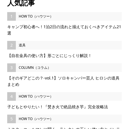
人気記事
1
HOW TO（ハウツー）
キャンプ初心者へ！1泊2日の流れと揃えておくべきアイテム21
選
2
道具
【自在金具の使い方】形ごとにじっくり解説！
3
COLUMN（コラム）
【そのギアどこの？-vol.1】ソロキャンパー芸人 ヒロシの道具
まとめ
4
HOW TO（ハウツー）
子どもとやりたい！『焚き火で絶品焼き芋』完全攻略法
5
HOW TO（ハウツー）