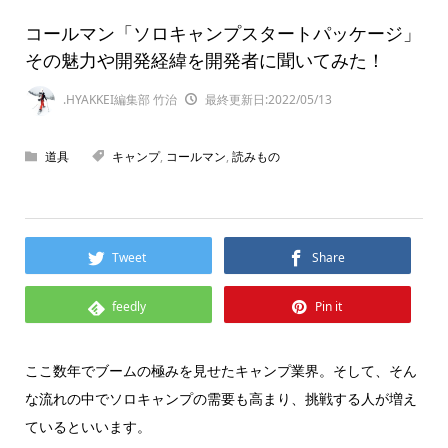
コールマン「ソロキャンプスタートパッケージ」
その魅力や開発経緯を開発者に聞いてみた！
.HYAKKEI編集部 竹治
最終更新日:2022/05/13
道具
キャンプ
,
コールマン
,
読みもの
Tweet
Share
feedly
Pin it
ここ数年でブームの極みを見せたキャンプ業界。そして、そん
な流れの中でソロキャンプの需要も高まり、挑戦する人が増え
ているといいます。