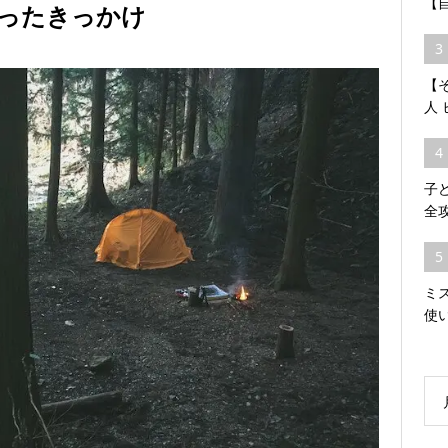
【
ったきっかけ
3
【そ
人
4
子
全
5
ミ
使