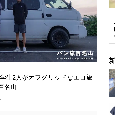
新
】大学生2人がオフグリッドなエコ旅
百名山
5