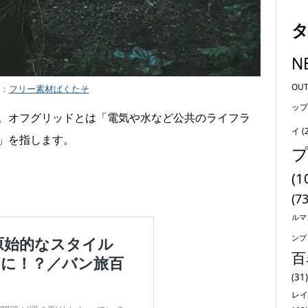
N
OU
：
フリー素材ぱくたそ
ップ
。オフグリッドとは「電気や水など公共のライフラ
イ
(
」を指します。
(1
(73
ルマ
ンプ
百
(31)
レイ