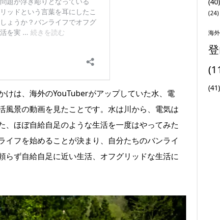
(40)
(24)
海外
登
(1
(41)
けは、海外のYouTuberがアップしていた水、電
活風景の動画を見たことです。水は川から、電気は
た、ほぼ自給自足のような生活を一度はやってみた
ライフを始めることが決まり、自分たちのバンライ
頼らず自給自足に近い生活、オフグリッドな生活に