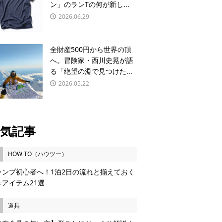
ン」のランTの何が新し...
2026.06.29
全財産500円から世界の頂
へ。冒険家・西川史晃が語
る「絶望の淵で見つけた...
2026.05.22
気記事
HOW TO（ハウツー）
ャンプ初心者へ！1泊2日の流れと揃えておく
きアイテム21選
道具