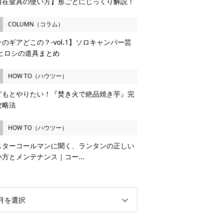
自在金具の使い方】形ごとにじっくり解説！
COLUMN（コラム）
のギアどこの？-vol.1】ソロキャンパー芸
 ヒロシの道具まとめ
HOW TO（ハウツー）
どもとやりたい！『焚き火で絶品焼き芋』完
攻略法
HOW TO（ハウツー）
スターコールマンに聞く、ランタンの正しい
い方とメンテナンス｜コー...
月を選択