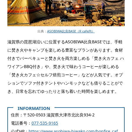
出典：
ASOBIWA比良BASE（R cafe内）
滋賀県の琵琶湖沿いに位置するASOBIWA比良BASEでは、手軽
に焚き火やキャンプを楽しめる豊富なプランがあります。食材
付きでバーベキューと焚き火を両方楽しめる「焚き火カフェ ハ
ワイアンBBQ付き」や、焚き火で味わうコーヒーが楽しめる
「焚き火カフェ☆セルフ焙煎コーヒー」などが人気です。オプ
ションでソファ付きテントやハンモックなども借りることがで
き、日常を忘れてゆったりと落ち着いた時間を楽しめます。
住所：〒520-0503 滋賀県大津市北比良934-2
電話番号：
077-535-9165
公式HP：
https://www.asobiwa-biwako.com/bonfire_caf