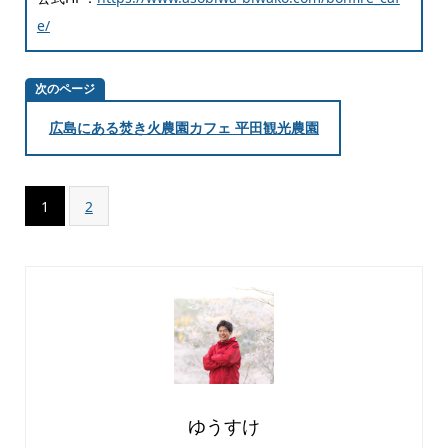
e/
次のページ
広島にある焚き火農園カフェ 平田観光農園
1
2
ゆうすけ