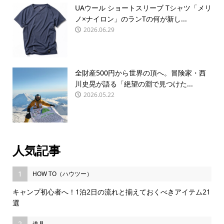
UAウール ショートスリーブ Tシャツ「メリ
ノ×ナイロン」のランTの何が新し...
2026.06.29
全財産500円から世界の頂へ。冒険家・西
川史晃が語る「絶望の淵で見つけた...
2026.05.22
人気記事
1
HOW TO（ハウツー）
キャンプ初心者へ！1泊2日の流れと揃えておくべきアイテム21
選
2
道具