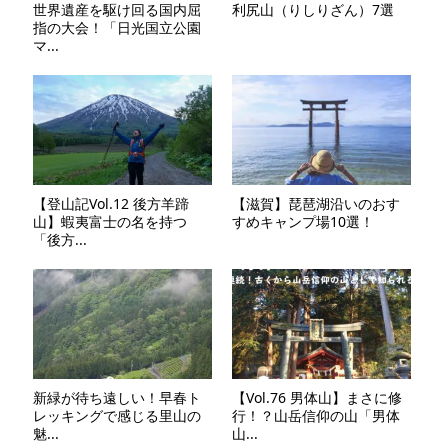
世界遺産を駆け回る国内屈
利尻山（りしりざん）7選
指の大会！「日光国立公園
マ...
【登山記Vol.12 後方羊蹄
【滋賀】琵琶湖沿いのおす
山】蝦夷富士の名を持つ
すめキャンプ場10選！
「後方...
新緑が待ち遠しい！早春ト
【Vol.76 男体山】まさに修
レッキングで感じる里山の
行！？山岳信仰の山「男体
魅...
山...