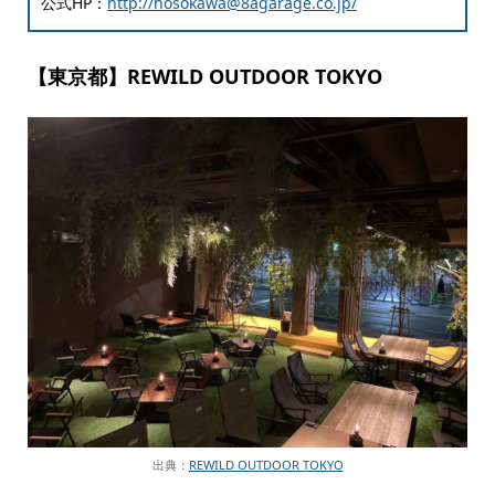
公式HP：
http://hosokawa@8agarage.co.jp/
【東京都】REWILD OUTDOOR TOKYO
出典：
REWILD OUTDOOR TOKYO