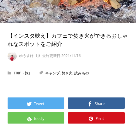
【インスタ映え】カフェで焚き火ができるおしゃ
れなスポットをご紹介
ゆうすけ
最終更新日:2021/11/16
TRIP（旅）
キャンプ
,
焚き火
,
読みもの
Tweet
Share
feedly
Pin it