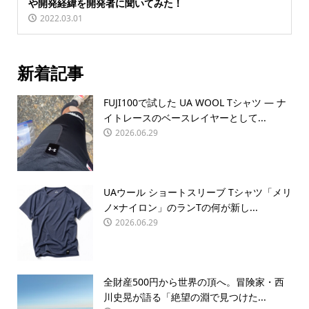
や開発経緯を開発者に聞いてみた！
2022.03.01
新着記事
FUJI100で試した UA WOOL Tシャツ — ナ
イトレースのベースレイヤーとして...
2026.06.29
UAウール ショートスリーブ Tシャツ「メリ
ノ×ナイロン」のランTの何が新し...
2026.06.29
全財産500円から世界の頂へ。冒険家・西
川史晃が語る「絶望の淵で見つけた...