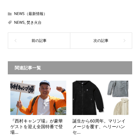
NEWS（最新情報）
NEWS
,
焚き火台
関連記事一覧
『西村キャンプ場』が豪華
誕生から60周年。マリンイ
ゲストを迎え全国特番で登
メージを覆す、ヘリーハン
場...
セ...