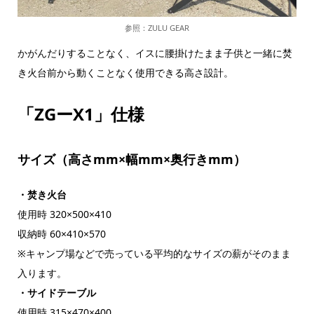
参照：ZULU GEAR
かがんだりすることなく、イスに腰掛けたまま子供と一緒に焚
き火台前から動くことなく使用できる高さ設計。
「ZGーX1」仕様
サイズ（高さmm×幅mm×奥行きmm）
・焚き火台
使用時 320×500×410
収納時 60×410×570
※キャンプ場などで売っている平均的なサイズの薪がそのまま
入ります。
・サイドテーブル
使用時 315×470×400