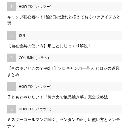
1
HOW TO（ハウツー）
キャンプ初心者へ！1泊2日の流れと揃えておくべきアイテム21
選
2
道具
【自在金具の使い方】形ごとにじっくり解説！
3
COLUMN（コラム）
【そのギアどこの？-vol.1】ソロキャンパー芸人 ヒロシの道具
まとめ
4
HOW TO（ハウツー）
子どもとやりたい！『焚き火で絶品焼き芋』完全攻略法
5
HOW TO（ハウツー）
ミスターコールマンに聞く、ランタンの正しい使い方とメンテ
ナン...