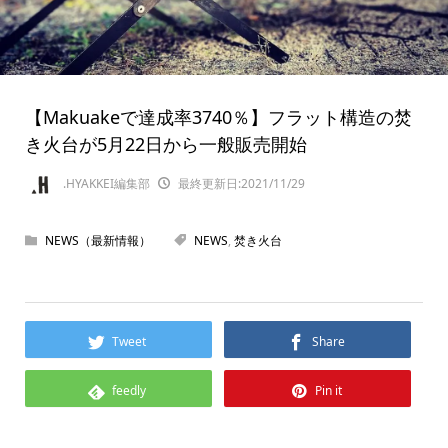
【Makuakeで達成率3740％】フラット構造の焚
き火台が5月22日から一般販売開始
.HYAKKEI編集部
最終更新日:2021/11/29
NEWS（最新情報）
NEWS
,
焚き火台
Tweet
Share
feedly
Pin it