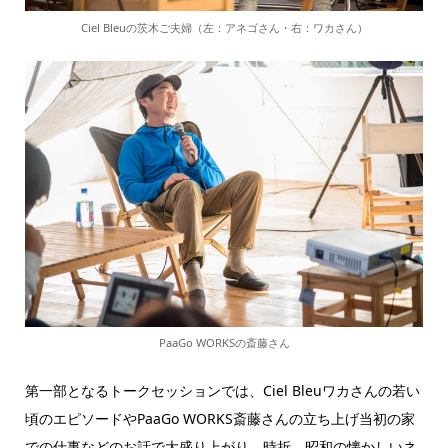
Ciel Bleuの茨木ご夫婦（左：アネゴさん・右：ワカさん）
PaaGo WORKSの斎藤さん
第一部となるトークセッションでは、Ciel Bleuワカさんの若い
頃のエピソードやPaaGo WORKS斎藤さんの立ち上げ当初の家
での仕事などのお話で大盛り上がり。時折、昭和の懐かしいネ