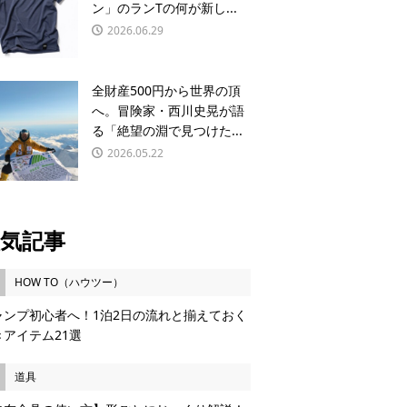
ン」のランTの何が新し...
2026.06.29
全財産500円から世界の頂
へ。冒険家・西川史晃が語
る「絶望の淵で見つけた...
2026.05.22
気記事
HOW TO（ハウツー）
ャンプ初心者へ！1泊2日の流れと揃えておく
きアイテム21選
道具