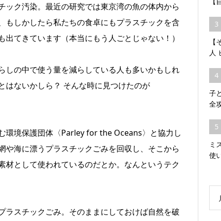
【
チック汚染。最近の研究では東京湾の魚の体内から
、もしかしたら私たちの食卓にもプラスチックを含
3
も出てきています（本当にもう人ごとじゃない！）
【そ
人
らしの中で使う量を減らしている人も多いかもしれ
4
とはないかしら？ そんな時に見つけたのが
子
全
5
護団体〈Parley for the Oceans〉と協力し
ミ
網や海に漂うプラスチックごみを回収し、そこから
使
素材として使われているのだとか。なんというテク
プラスチックごみ。そのままにしておけば自然を破