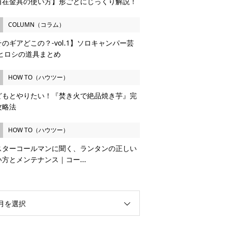
自在金具の使い方】形ごとにじっくり解説！
COLUMN（コラム）
のギアどこの？-vol.1】ソロキャンパー芸
 ヒロシの道具まとめ
HOW TO（ハウツー）
どもとやりたい！『焚き火で絶品焼き芋』完
攻略法
HOW TO（ハウツー）
スターコールマンに聞く、ランタンの正しい
い方とメンテナンス｜コー...
月を選択