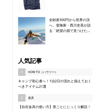
全財産500円から世界の頂
へ。冒険家・西川史晃が語
る「絶望の淵で見つけた...
人気記事
1
HOW TO（ハウツー）
キャンプ初心者へ！1泊2日の流れと揃えておく
べきアイテム21選
2
道具
【自在金具の使い方】形ごとにじっくり解説！