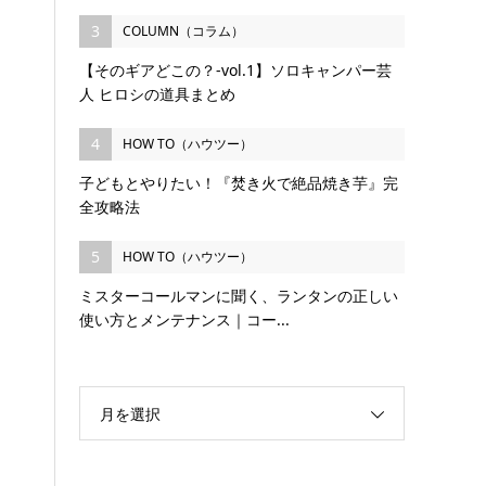
3
COLUMN（コラム）
【そのギアどこの？-vol.1】ソロキャンパー芸
人 ヒロシの道具まとめ
4
HOW TO（ハウツー）
子どもとやりたい！『焚き火で絶品焼き芋』完
全攻略法
5
HOW TO（ハウツー）
ミスターコールマンに聞く、ランタンの正しい
使い方とメンテナンス｜コー...
月を選択