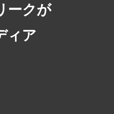
リークが
ディア