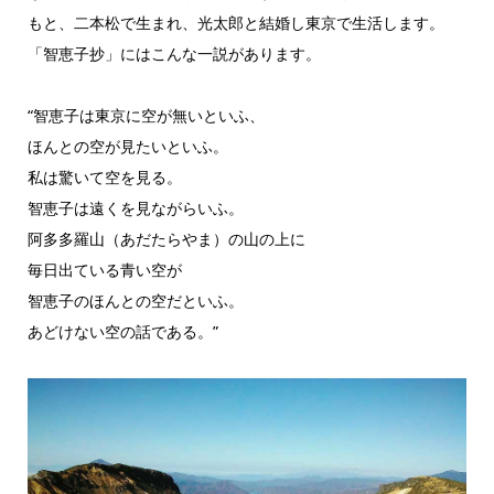
もと、二本松で生まれ、光太郎と結婚し東京で生活します。
「智恵子抄」にはこんな一説があります。
“智恵子は東京に空が無いといふ、
ほんとの空が見たいといふ。
私は驚いて空を見る。
智恵子は遠くを見ながらいふ。
阿多多羅山（あだたらやま）の山の上に
毎日出ている青い空が
智恵子のほんとの空だといふ。
あどけない空の話である。”