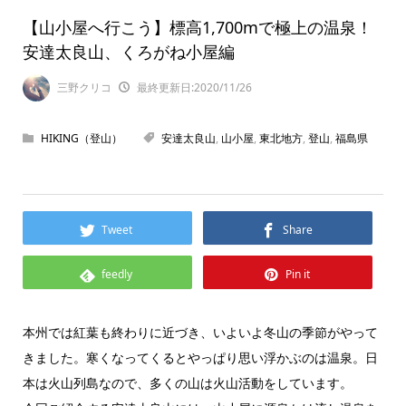
【山小屋へ行こう】標高1,700mで極上の温泉！
安達太良山、くろがね小屋編
三野クリコ
最終更新日:2020/11/26
HIKING（登山）
安達太良山
,
山小屋
,
東北地方
,
登山
,
福島県
Tweet
Share
feedly
Pin it
本州では紅葉も終わりに近づき、いよいよ冬山の季節がやって
きました。寒くなってくるとやっぱり思い浮かぶのは温泉。日
本は火山列島なので、多くの山は火山活動をしています。