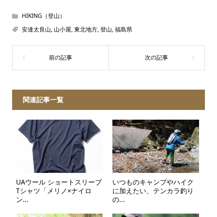
HIKING（登山）
安達太良山
,
山小屋
,
東北地方
,
登山
,
福島県
関連記事一覧
UAウール ショートスリーブ
いつものキャンプやハイク
Tシャツ「メリノ×ナイロ
に加えたい、テンカラ釣り
ン...
の...