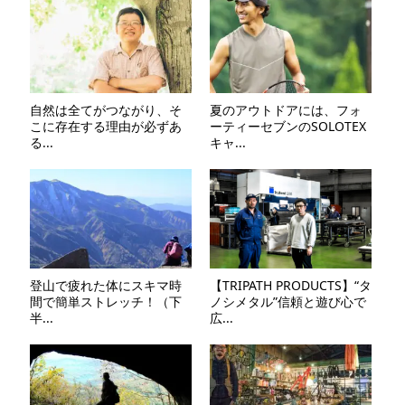
自然は全てがつながり、そ
夏のアウトドアには、フォ
こに存在する理由が必ずあ
ーティーセブンのSOLOTEX
る...
キャ...
登山で疲れた体にスキマ時
【TRIPATH PRODUCTS】“タ
間で簡単ストレッチ！（下
ノシメタル”信頼と遊び心で
半...
広...