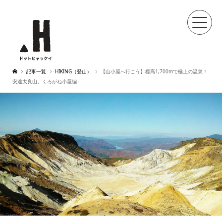
記事一覧
HIKING（登山）
【山小屋へ行こう】標高1,700mで極上の温泉！
安達太良山、くろがね小屋編