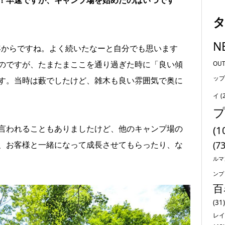
N
3年からですね。よく続いたなーと自分でも思います
のですが、たまたまここを通り過ぎた時に「良い傾
OU
ップ
す。当時は藪でしたけど、雑木も良い雰囲気で奥に
イ
(
言われることもありましたけど、他のキャンプ場の
(1
、お客様と一緒になって成長させてもらったり、な
(73
ルマ
ンプ
百
(31)
レイ